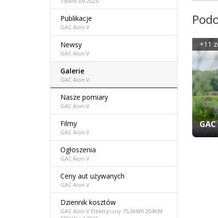
150kW od 2025
Podo
Publikacje
GAC Aion V
+11 z
Newsy
GAC Aion V
Galerie
GAC Aion V
Nasze pomiary
GAC Aion V
GAC 
Filmy
GAC Aion V
Ogłoszenia
GAC Aion V
Ceny aut używanych
GAC Aion V
Dziennik kosztów
GAC Aion V Elektryczny 75,3kWh 204KM