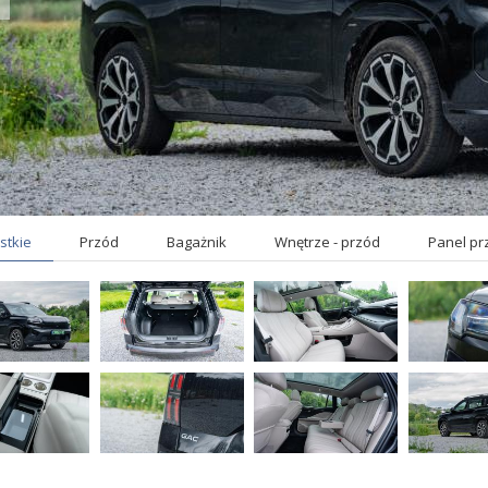
stkie
Przód
Bagażnik
Wnętrze - przód
Panel pr