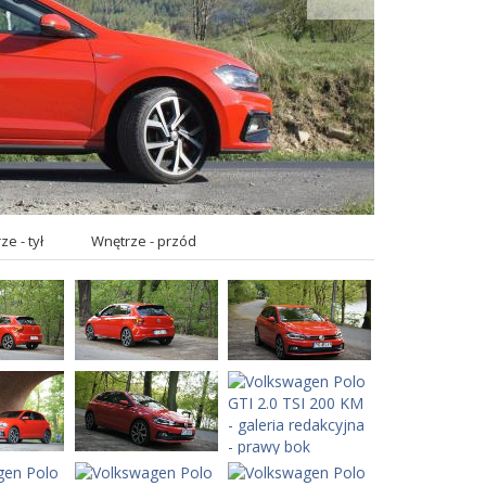
e - tył
Wnętrze - przód