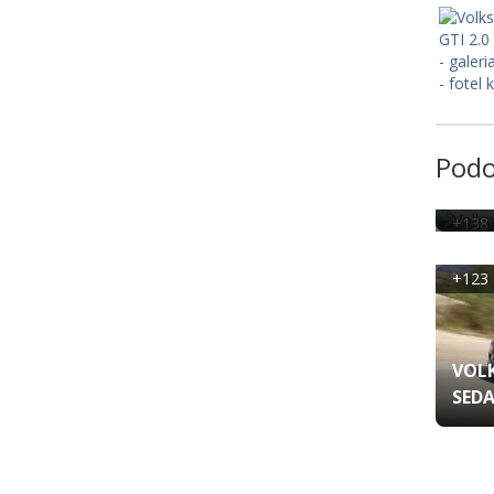
Podo
VOLK
+138 
+123 
VOL
SEDA