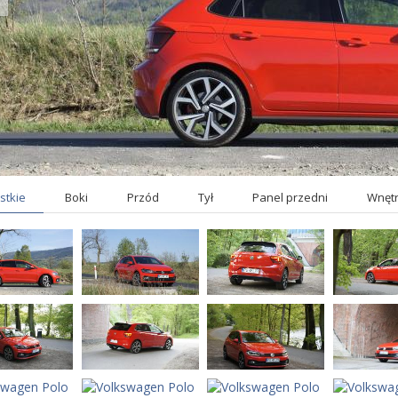
stkie
Boki
Przód
Tył
Panel przedni
Wnętrz