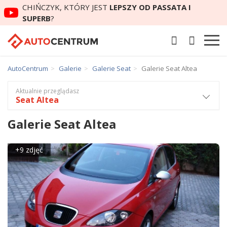
CHIŃCZYK, KTÓRY JEST
LEPSZY OD PASSATA I
SUPERB
?
AutoCentrum
Galerie
Galerie Seat
Galerie Seat Altea
Aktualnie przeglądasz
Seat Altea
Galerie Seat Altea
+9 zdjęć