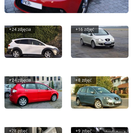
SEAT ALTEA STANDARD - GALERIA SPOŁECZNOŚCI
+24 zdjęcia
+16 zdjęć
SEAT ALTEA FREETRACK
SEAT ALTEA XL 2.0 TDI
2009
STYLANCE - GALERIA
REDAKCYJNA
+24 zdjęcia
+8 zdjęć
SEAT ALTEA 2.0 TDI
SEAT ALTEA 1.9 TDI -
STYLANCE - GALERIA
GALERIA REDAKCYJNA
REDAKCYJNA
+28 zdjęć
+9 zdjęć