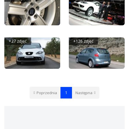
SEAT ALTEA XL
SEAT ALTEA FREETRACK
+27 zdjęć
+126 zdjęć
SEAT ALTEA FR
SEAT ALTEA
1
Poprzednia
Następna