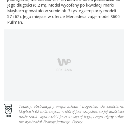
jego długości (6,2 m). Model wycofany po likwidacji marki
Maybach (powstało w sumie ok. 3 tys. egzemplarzy modeli
57 i 62). Jego miejsce w ofercie Mercedesa zajął model S600
Pullman.
Totalny, abstrakcyjny wręcz luksus i bogactwo do sześcianu.
Maybach 62 to limuzyna, w której jest wszystko, co jej właściciel
może sobie wyobrazić i jeszcze więcej tego, czego nigdy sobie
nie wyobrażał. Brakuje jednego. Duszy.