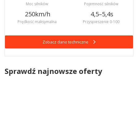
Moc silników
Pojemność silników
250
km/h
4,5–5,4
s
Prędkość maksymalna
Przyspieszenie 0-100
Zobacz dane techniczne
Sprawdź najnowsze oferty