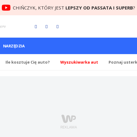
CHIŃCZYK, KTÓRY JEST
LEPSZY OD PASSATA I SUPERB
?
cyjny
NARZĘDZIA
Ile
kosztuje Cię
auto?
Wyszukiwarka aut
Poznaj uster