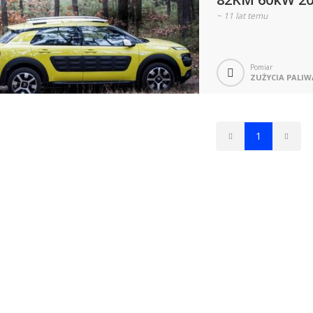
~
11 lat temu
Pomiar
ZUŻYCIA PALIW
1