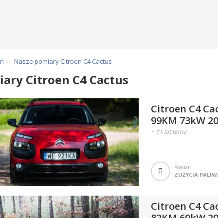
en
Nasze pomiary Citroen C4 Cactus
ary Citroen C4 Cactus
Citroen C4 Ca
99KM 73kW 20
~
11 lat temu
Pomiar
ZUŻYCIA PALIW
Citroen C4 Ca
82KM 60kW 20