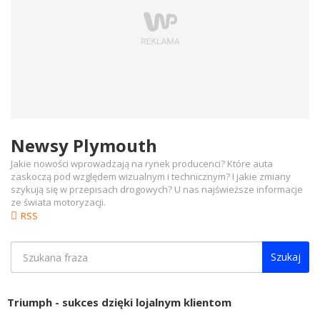
Newsy Plymouth
Jakie nowości wprowadzają na rynek producenci? Które auta
zaskoczą pod względem wizualnym i technicznym? I jakie zmiany
szykują się w przepisach drogowych? U nas najświeższe informacje
ze świata motoryzacji.
RSS
Szukaj
Triumph - sukces dzięki lojalnym klientom