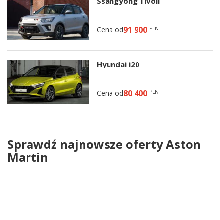
Ssangyong Tivoli
91 900
Cena od
PLN
Hyundai i20
80 400
Cena od
PLN
Sprawdź najnowsze oferty Aston
Martin