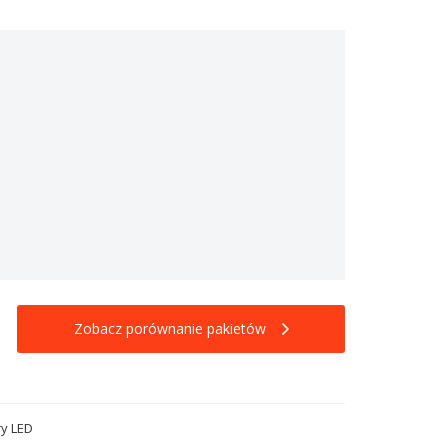
Zobacz porównanie pakietów
ry LED