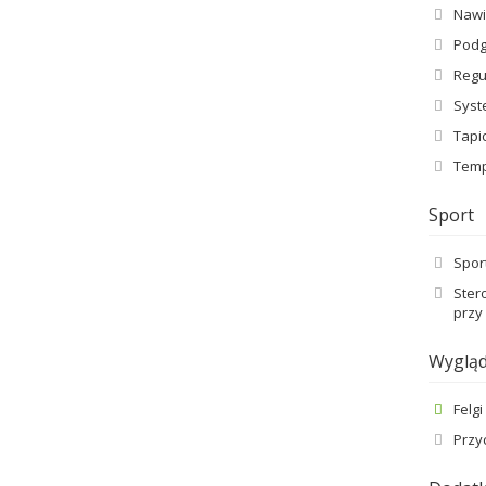
Nawi
Podg
Regu
Syst
Tapi
Temp
Sport
Spor
Ster
przy
Wyglą
Felg
Przy