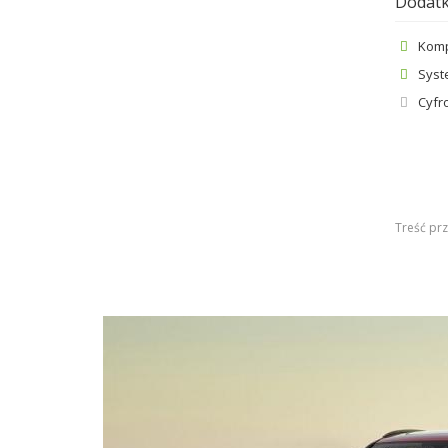
Dodatk
Komp
Syst
Cyfr
Treść prz