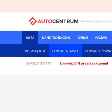
Niezależny portal motoryza
AUTA
DANE TECHNICZNE
OPINIE
PALIWA
DOPASUJ AUTO
CENY AUT NOWYCH
CENY AUT UŻYWAN
GORĄCE TEMATY
Sprawdź VIN przed zakupem!