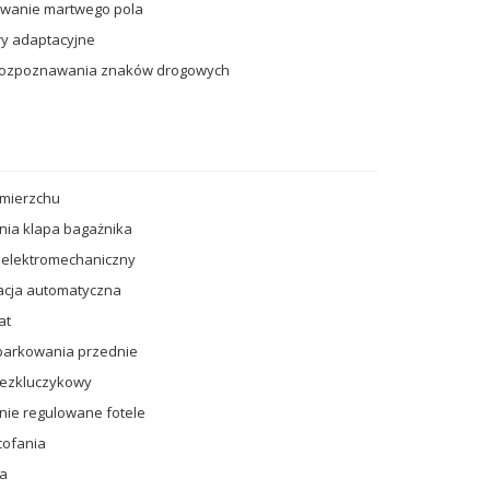
owanie martwego pola
ry adaptacyjne
rozpoznawania znaków drogowych
zmierzchu
znia klapa bagażnika
 elektromechaniczny
acja automatyczna
at
 parkowania przednie
bezkluczykowy
znie regulowane fotele
cofania
ja