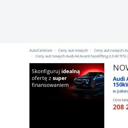
AutoCentrum
Ceny aut nowych
Ceny aut nowych A
Ceny aut nowych Audi A4 Avant Facelifting 2.0 40 TFS
NOW
Skonfiguruj
idealną
ofertę z
super
Audi 
150k
finansowaniem
w pakie
Cena kata
208 