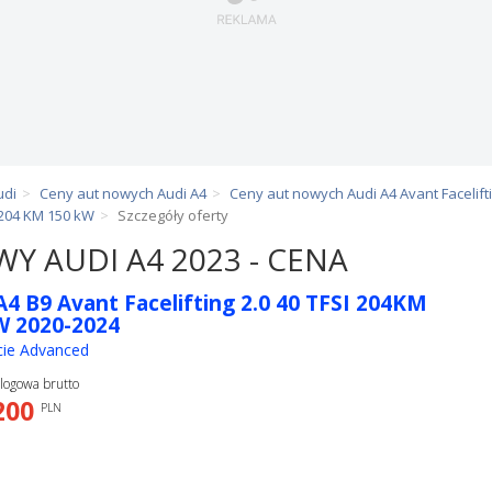
udi
Ceny aut nowych Audi A4
Ceny aut nowych Audi A4 Avant Facelift
I 204 KM 150 kW
Szczegóły oferty
Y AUDI A4 2023 - CENA
A4 B9 Avant Facelifting 2.0 40 TFSI 204KM
W 2020-2024
cie Advanced
logowa brutto
200
PLN