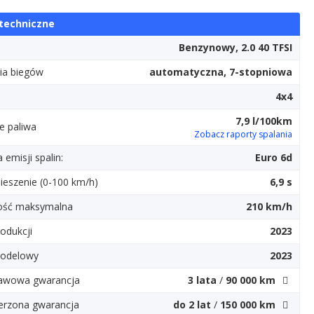
techniczne
Benzynowy, 2.0 40 TFSI
ia biegów
automatyczna, 7-stopniowa
d
4x4
7,9 l/100km
e paliwa
Zobacz raporty spalania
emisji spalin:
Euro 6d
ieszenie (0-100 km/h)
6,9 s
ość maksymalna
210 km/h
odukcji
2023
odelowy
2023
awowa gwarancja
3 lata
/
90 000 km
erzona gwarancja
do 2 lat
/
150 000 km