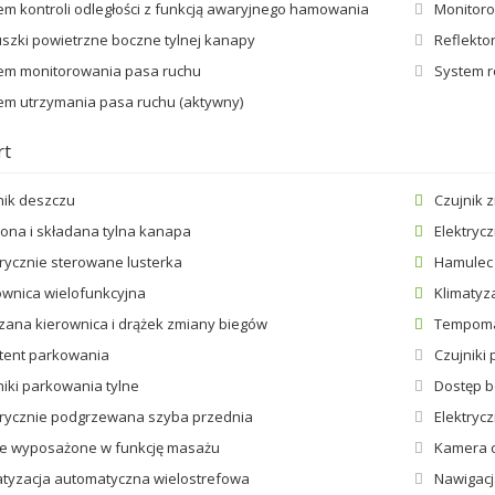
em kontroli odległości z funkcją awaryjnego hamowania
Monitor
szki powietrzne boczne tylnej kanapy
Reflekto
em monitorowania pasa ruchu
System 
em utrzymania pasa ruchu (aktywny)
rt
nik deszczu
Czujnik 
lona i składana tylna kanapa
Elektryc
trycznie sterowane lusterka
Hamulec
ownica wielofunkcyjna
Klimatyz
zana kierownica i drążek zmiany biegów
Tempom
tent parkowania
Czujniki
niki parkowania tylne
Dostęp 
trycznie podgrzewana szyba przednia
Elektryc
le wyposażone w funkcję masażu
Kamera 
atyzacja automatyczna wielostrefowa
Nawigac