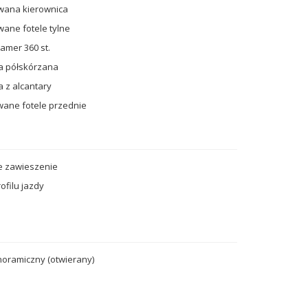
wana kierownica
ane fotele tylne
amer 360 st.
a półskórzana
a z alcantary
ane fotele przednie
e zawieszenie
ofilu jazdy
oramiczny (otwierany)