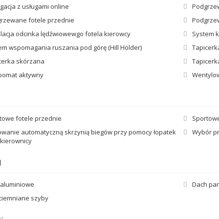
gacja z usługami online
Podgrze
rzewane fotele przednie
Podgrzew
lacja odcinka lędźwiowewgo fotela kierowcy
System k
em wspomagania ruszania pod górę (Hill Holder)
Tapicerk
cerka skórzana
Tapicerk
omat aktywny
Wentylow
towe fotele przednie
Sportow
owanie automatyczną skrzynią biegów przy pomocy łopatek
Wybór pr
 kierownicy
d
i aluminiowe
Dach pan
ciemniane szyby