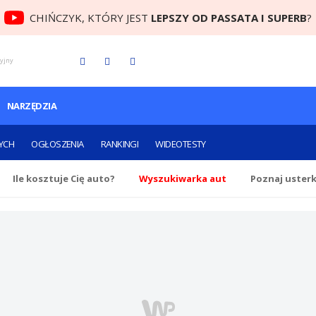
CHIŃCZYK, KTÓRY JEST
LEPSZY OD PASSATA I SUPERB
?
cyjny
NARZĘDZIA
YCH
OGŁOSZENIA
RANKINGI
WIDEOTESTY
Ile
kosztuje Cię
auto?
Wyszukiwarka aut
Poznaj uster