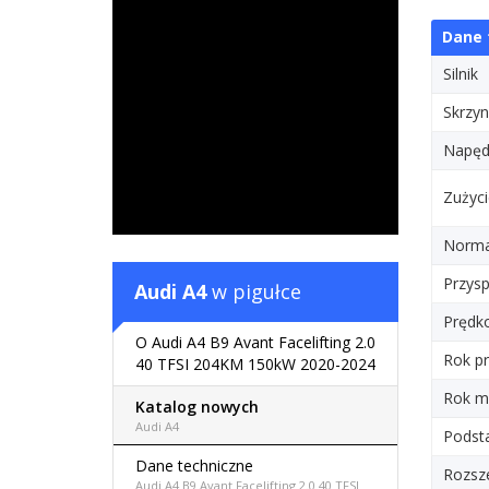
Dane 
Silnik
Skrzyn
Napę
Zużyci
Norma 
Przysp
Audi A4
w pigułce
Prędk
O Audi A4 B9 Avant Facelifting 2.0
Rok pr
40 TFSI 204KM 150kW 2020-2024
Rok m
Katalog nowych
Audi A4
Podst
Dane techniczne
Rozsz
Audi A4 B9 Avant Facelifting 2.0 40 TFSI