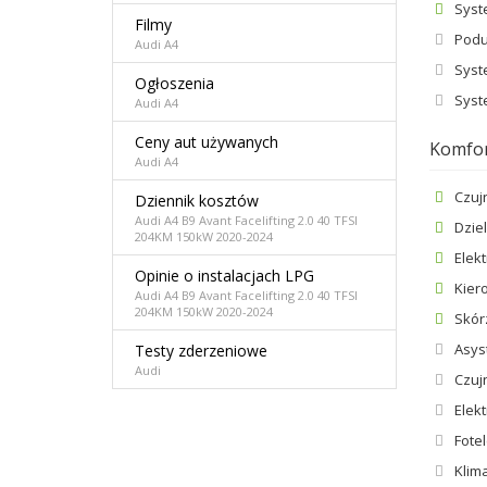
Syst
Filmy
Podu
Audi A4
Syst
Ogłoszenia
Syst
Audi A4
Ceny aut używanych
Komfo
Audi A4
Czuj
Dziennik kosztów
Audi A4 B9 Avant Facelifting 2.0 40 TFSI
Dzie
204KM 150kW 2020-2024
Elek
Opinie o instalacjach LPG
Kier
Audi A4 B9 Avant Facelifting 2.0 40 TFSI
204KM 150kW 2020-2024
Skór
Asys
Testy zderzeniowe
Audi
Czuj
Elek
Fote
Klim