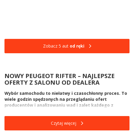
Zobacz 5 aut
od ręki
NOWY PEUGEOT RIFTER – NAJLEPSZE
OFERTY Z SALONU OD DEALERA
Wybór samochodu to niełatwy i czasochłonny proces. To
wiele godzin spędzonych na przeglądaniu ofert
producentów i analizowaniu wad i zalet każdego z
oglądanych modeli. Gdy już jednak wybierzesz model,
który nie tylko mieści się w Twoim budżecie na auto, ale
także spełnia właściwie wszystkie oczekiwania,
Czytaj więcej
pozostaje zakup. Wydawałoby się, że raz-dwa załatwisz