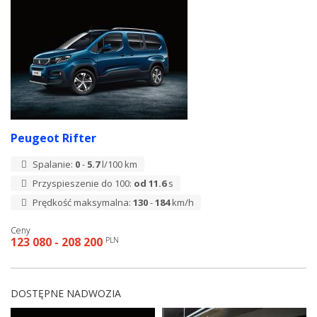
Peugeot Rifter
Spalanie:
0
-
5.7
l/100 km
Przyspieszenie do 100:
od 11.6
s
Prędkość maksymalna:
130
-
184
km/h
Ceny
123 080 - 208 200
PLN
DOSTĘPNE NADWOZIA