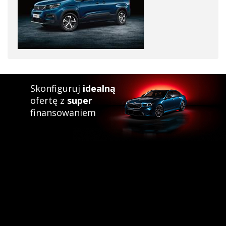
warto więc przyłożyć się do konfiguracji, by nasz Peugeot Rifter
z salonu spełnił nasze oczekiwania.
Co do finalnej ceny, to należy pamiętać, że oferując model
Peugeot Rifter dealer może też mieć własne upusty i promocje,
zatem zawsze przed zakupem możesz jeszcze negocjować
cenę.
Warto dodać, że w naszej bazie – Katalog Nowych Aut – mamy
Skonfiguruj
idealną
również oferty, dotyczące pozostałych modeli marki Peugeot:
ofertę z
super
2008, 208, 3008, 308, 408, 5008, 508, Partner, a także oferty
finansowaniem
innych producentów.