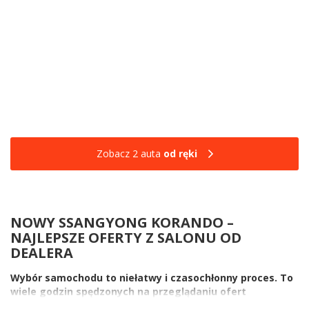
Zobacz 2 auta
od ręki
NOWY SSANGYONG KORANDO –
NAJLEPSZE OFERTY Z SALONU OD
DEALERA
Wybór samochodu to niełatwy i czasochłonny proces. To
wiele godzin spędzonych na przeglądaniu ofert
producentów i analizowaniu wad i zalet każdego z