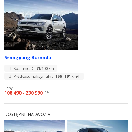
Ssangyong Korando
Spalanie:
0
-
7
l/100 km
Prędkość maksymalna:
156
-
191
km/h
Ceny
108 490 - 230 990
PLN
DOSTĘPNE NADWOZIA