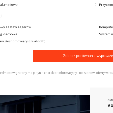
i aluminiowe
Przyciem
i
owy zestaw zegarów
Kompute
ngi dachowe
System m
aw głośnomówiący (Bluetooth)
Zobacz porównanie wyposaże
edmiotowej strony ma jedynie charakter informacyjny i nie stanowi oferty w roz
Akt
Vo