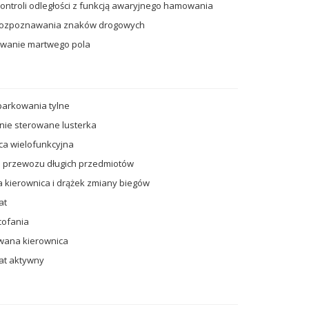
ontroli odległości z funkcją awaryjnego hamowania
rozpoznawania znaków drogowych
owanie martwego pola
 parkowania tylne
znie sterowane lusterka
ca wielofunkcyjna
 przewozu długich przedmiotów
 kierownica i drążek zmiany biegów
at
cofania
wana kierownica
t aktywny