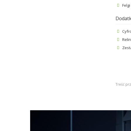
Felg
Dodatk
Cyfr
Reli
Zest
Treść prz