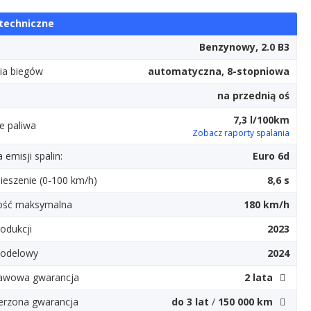
techniczne
Benzynowy, 2.0 B3
ia biegów
automatyczna, 8-stopniowa
d
na przednią oś
7,3 l/100km
e paliwa
Zobacz raporty spalania
emisji spalin:
Euro 6d
ieszenie (0-100 km/h)
8,6 s
ość maksymalna
180 km/h
odukcji
2023
odelowy
2024
awowa gwarancja
2 lata
erzona gwarancja
do 3 lat
/
150 000 km