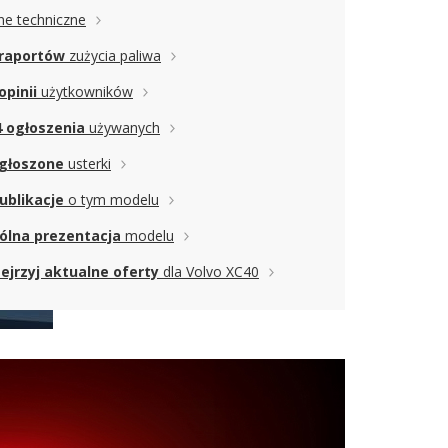
e techniczne
 raportów
zużycia paliwa
opinii
użytkowników
4 ogłoszenia
używanych
zgłoszone
usterki
ublikacje
o tym modelu
ólna prezentacja
modelu
ejrzyj aktualne oferty
dla Volvo XC40