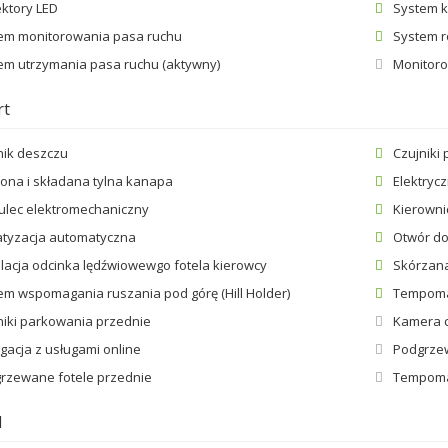
ektory LED
System k
em monitorowania pasa ruchu
System 
em utrzymania pasa ruchu (aktywny)
Monitor
rt
nik deszczu
Czujniki
lona i składana tylna kanapa
Elektryc
lec elektromechaniczny
Kierowni
atyzacja automatyczna
Otwór do
lacja odcinka lędźwiowewgo fotela kierowcy
Skórzana
em wspomagania ruszania pod górę (Hill Holder)
Tempom
niki parkowania przednie
Kamera 
gacja z usługami online
Podgrze
rzewane fotele przednie
Tempoma
d