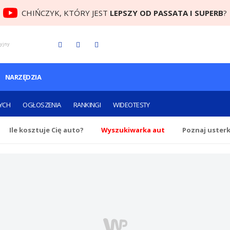
CHIŃCZYK, KTÓRY JEST
LEPSZY OD PASSATA I SUPERB
?
cyjny
NARZĘDZIA
YCH
OGŁOSZENIA
RANKINGI
WIDEOTESTY
Ile
kosztuje Cię
auto?
Wyszukiwarka aut
Poznaj uster