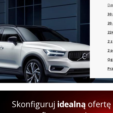
Dan
30
20 
22
2 
2 p
Og
Prz
Skonfiguruj
idealną
ofertę