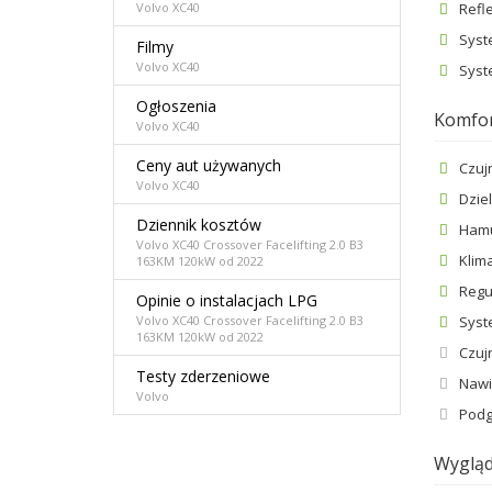
Refl
Volvo XC40
Syst
Filmy
Volvo XC40
Syst
Ogłoszenia
Komfo
Volvo XC40
Ceny aut używanych
Czuj
Volvo XC40
Dzie
Dziennik kosztów
Hamu
Volvo XC40 Crossover Facelifting 2.0 B3
Klim
163KM 120kW od 2022
Regu
Opinie o instalacjach LPG
Syst
Volvo XC40 Crossover Facelifting 2.0 B3
163KM 120kW od 2022
Czuj
Testy zderzeniowe
Nawi
Volvo
Podg
Wyglą