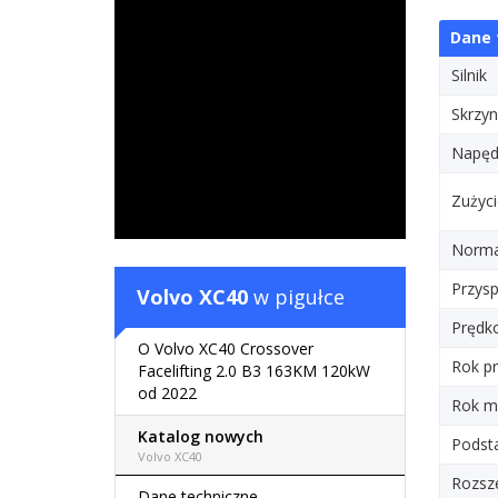
Dane 
Silnik
Skrzyn
Napę
Zużyci
Norma 
Przysp
Volvo XC40
w pigułce
Prędk
O Volvo XC40 Crossover
Rok pr
Facelifting 2.0 B3 163KM 120kW
od 2022
Rok m
Katalog nowych
Podst
Volvo XC40
Rozsz
Dane techniczne