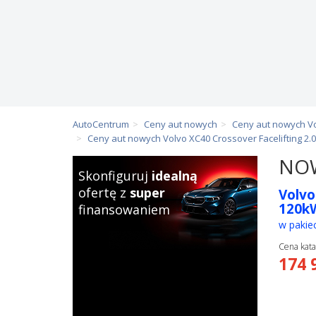
AutoCentrum
Ceny aut nowych
Ceny aut nowych V
Ceny aut nowych Volvo XC40 Crossover Facelifting 2.
NOW
Skonfiguruj
idealną
ofertę z
super
Volvo
120k
finansowaniem
w pakiec
Cena kata
174 