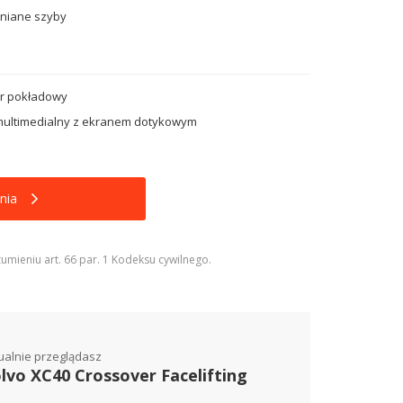
niane szyby
r pokładowy
ultimedialny z ekranem dotykowym
nia
umieniu art. 66 par. 1 Kodeksu cywilnego.
ualnie przeglądasz
lvo XC40 Crossover Facelifting