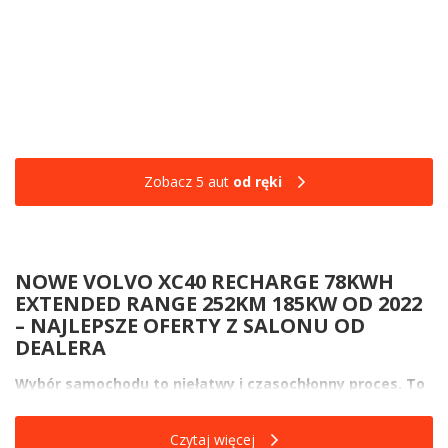
Zobacz 5 aut
od ręki
NOWE VOLVO XC40 RECHARGE 78KWH
EXTENDED RANGE 252KM 185KW OD 2022
– NAJLEPSZE OFERTY Z SALONU OD
DEALERA
Wybór samochodu to niełatwy i czasochłonny proces. To
wiele godzin spędzonych na przeglądaniu ofert
producentów i analizowaniu wad i zalet każdego z
Czytaj więcej
oglądanych modeli. Gdy już jednak wybierzesz model,