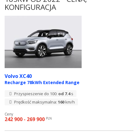
KONFIGURACJA
Volvo XC40
Recharge 78kWh Extended Range
Przyspieszenie do 100:
od 7.4
s
Prędkość maksymalna:
160
km/h
Ceny
242 900 - 269 900
PLN