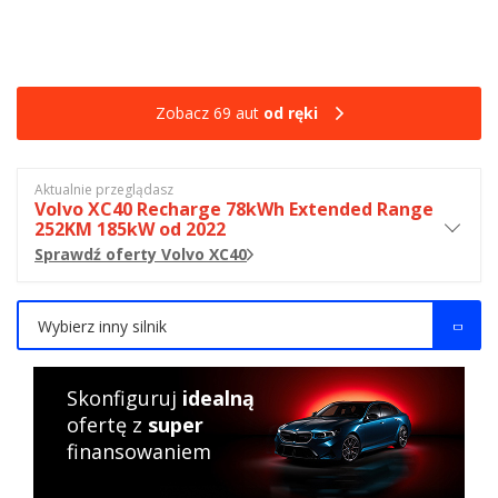
Zobacz 69 aut
od ręki
Aktualnie przeglądasz
Volvo XC40 Recharge 78kWh Extended Range
252KM 185kW od 2022
Sprawdź oferty Volvo XC40
Wybierz inny silnik
Skonfiguruj
idealną
ofertę z
super
finansowaniem