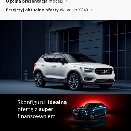
Ogólna prezentacja
modelu
Przejrzyj aktualne oferty
dla Volvo XC40
Skonfiguruj
idealną
ofertę z
super
finansowaniem