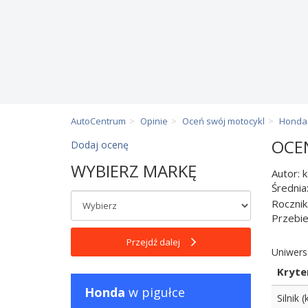
AutoCentrum
Opinie
Oceń swój motocykl
Honda
OCE
Dodaj ocenę
WYBIERZ MARKĘ
Autor: 
Średnia
Rocznik
Przebi
Przejdź dalej
Uniwers
Kryte
Honda
w pigułce
Silnik 