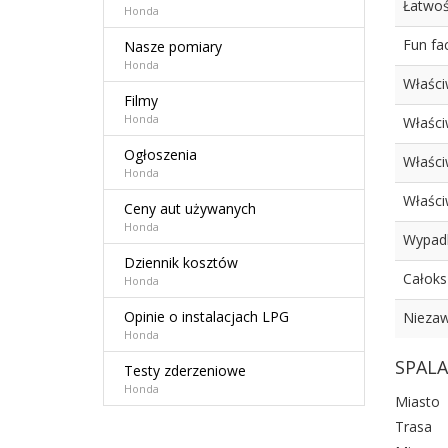
Łatwoś
Honda
Fun fac
Nasze pomiary
Honda
Właści
Filmy
Honda
Właści
Ogłoszenia
Właści
Honda
Właści
Ceny aut używanych
Honda
Wypad
Dziennik kosztów
Całoks
Honda
Opinie o instalacjach LPG
Niezaw
Honda
SPALA
Testy zderzeniowe
Honda
Miasto
Trasa