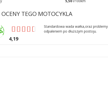
ny
5,50
l/100km
E OCENY TEGO MOTOCYKLA
Standardowa wada wałka,oraz problemy
odpaleniem po dłuższym postoju.
4,19