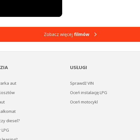
Zobacz więcej
filmów
ZIA
USŁUGI
arka aut
Sprawdź VIN
kosztów
Oceń instalację LPG
aut
Oceń motocykl
 alkomat
zy diesel?
r LPG
y leasing?