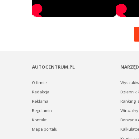
AUTOCENTRUM.PL
NARZĘD
O firmie
Wyszukiw
Redakcja
Dziennik 
Reklama
Rankingi 
Regulamin
Wirtualny
Kontakt
Benzyna c
Mapa portalu
Kalkulato
Kredyt cz