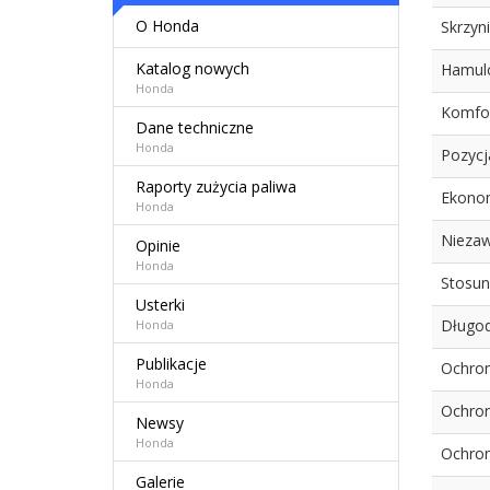
O Honda
Skrzyn
Katalog nowych
Hamul
Honda
Komfor
Dane techniczne
Honda
Pozycj
Raporty zużycia paliwa
Ekonom
Honda
Niezaw
Opinie
Honda
Stosun
Usterki
Długo
Honda
Publikacje
Ochron
Honda
Ochron
Newsy
Honda
Ochron
Galerie