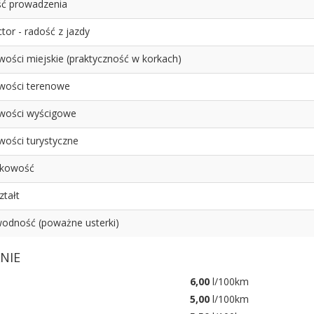
ć prowadzenia
tor - radość z jazdy
wości miejskie (praktyczność w korkach)
wości terenowe
wości wyścigowe
wości turystyczne
kowość
ztałt
odność (poważne usterki)
NIE
6,00
l/100km
5,00
l/100km