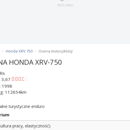
Honda XRV 750
Ocena motocyklisty
NA HONDA XRV-750
kRs
: 3,67
: 1998
eg: 112654km
alne turystyczne enduro
rium
(kultura pracy, elastyczność)