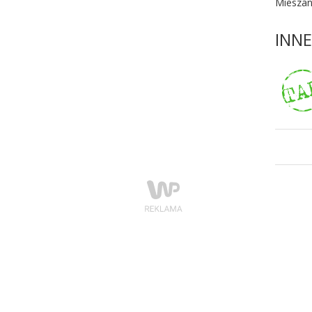
Miesza
INN