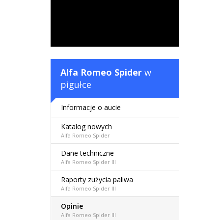
Alfa Romeo Spider
w
pigułce
Informacje o aucie
Katalog nowych
Alfa Romeo Spider
Dane techniczne
Alfa Romeo Spider III
Raporty zużycia paliwa
Alfa Romeo Spider III
Opinie
Alfa Romeo Spider III