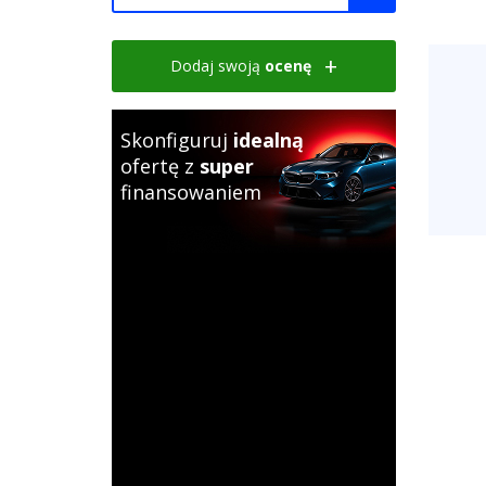
Dodaj swoją
ocenę
Skonfiguruj
idealną
ofertę z
super
finansowaniem