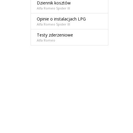
Dziennik kosztów
Alfa Romeo Spider III
Opinie o instalacjach LPG
Alfa Romeo Spider III
Testy zderzeniowe
Alfa Romeo