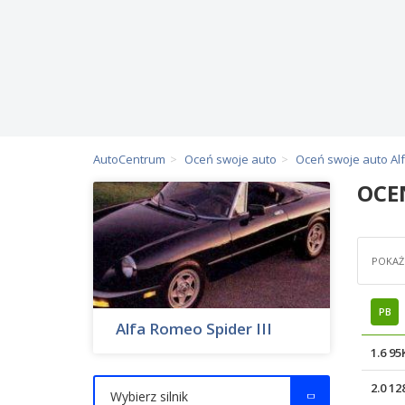
AutoCentrum
Oceń swoje auto
Oceń swoje auto A
OCE
POKAŻ 
PB
Alfa Romeo Spider III
1.6 9
2.0 1
Wybierz silnik