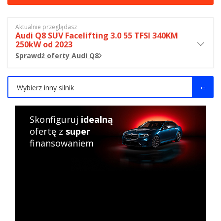
Aktualnie przeglądasz
Audi Q8 SUV Facelifting 3.0 55 TFSI 340KM
250kW od 2023
Sprawdź oferty Audi Q8
Wybierz inny silnik
Skonfiguruj
idealną
ofertę z
super
finansowaniem