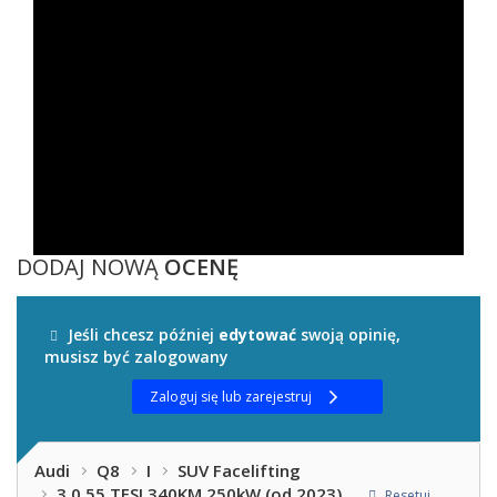
DODAJ NOWĄ
OCENĘ
Jeśli chcesz później
edytować
swoją opinię,
musisz być zalogowany
Zaloguj się lub zarejestruj
Audi
Q8
I
SUV Facelifting
3.0 55 TFSI 340KM 250kW (od 2023)
Resetuj