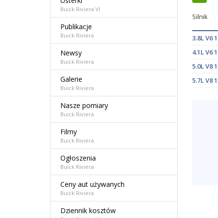
Usterki
Buick Riviera VI
Silnik
Publikacje
Buick Riviera
3.8L V6
4.1L V6
Newsy
Buick Riviera
5.0L V8
Galerie
5.7L V8
Buick Riviera
Nasze pomiary
Buick Riviera
Filmy
Buick Riviera
Ogłoszenia
Buick Riviera
Ceny aut używanych
Buick Riviera
Dziennik kosztów