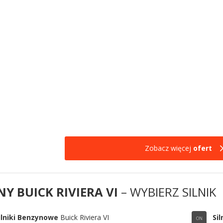
Zobacz więcej
ofert
NY BUICK RIVIERA VI
– WYBIERZ SILNIK
ilniki Benzynowe
Buick Riviera VI
Sil
ON