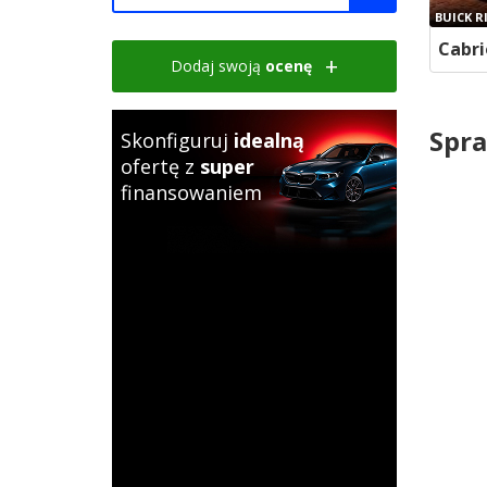
BUICK RI
Cabri
Dodaj swoją
ocenę
Spra
Skonfiguruj
idealną
ofertę z
super
finansowaniem