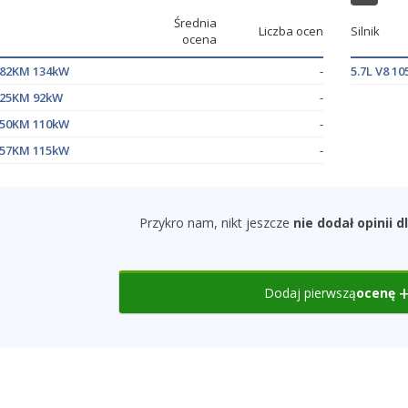
Średnia
Liczba ocen
Silnik
ocena
 182KM 134kW
-
5.7L V8 1
 125KM 92kW
-
 150KM 110kW
-
 157KM 115kW
-
Przykro nam, nikt jeszcze
nie dodał opinii 
Dodaj pierwszą
ocenę