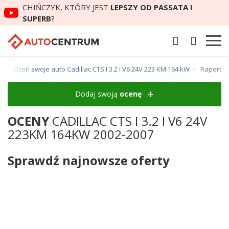
CHIŃCZYK, KTÓRY JEST
LEPSZY OD PASSATA I
SUPERB
?
I
Oceń swoje auto Cadillac CTS I 3.2 i V6 24V 223 KM 164 kW
Raport
Dodaj swoją
ocenę
OCENY
CADILLAC CTS I 3.2 I V6 24V
223KM 164KW 2002-2007
Sprawdź najnowsze oferty