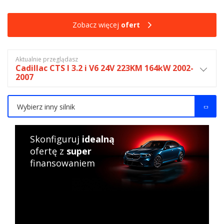
Zobacz więcej
ofert
Aktualnie przeglądasz
Cadillac CTS I 3.2 i V6 24V 223KM 164kW 2002-
2007
Wybierz inny silnik
Skonfiguruj
idealną
ofertę z
super
finansowaniem