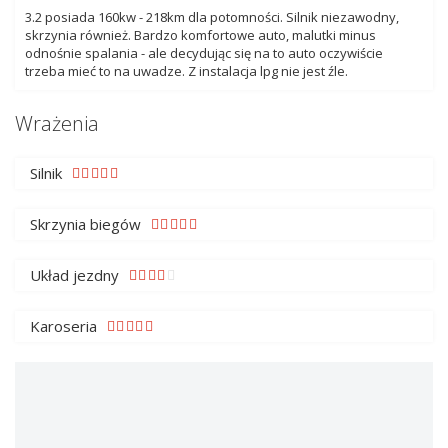
3.2 posiada 160kw - 218km dla potomności. Silnik niezawodny,
skrzynia również. Bardzo komfortowe auto, malutki minus
odnośnie spalania - ale decydując się na to auto oczywiście
trzeba mieć to na uwadze. Z instalacja lpg nie jest źle.
Wrażenia
Silnik
Skrzynia biegów
Układ jezdny
Karoseria