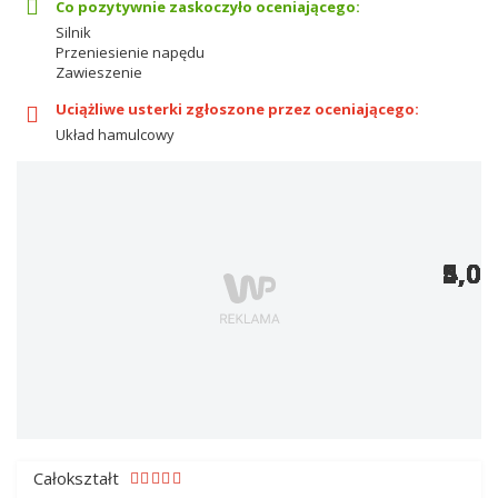
Co pozytywnie zaskoczyło oceniającego:
Silnik
Przeniesienie napędu
Zawieszenie
Uciążliwe usterki zgłoszone przez oceniającego:
Układ hamulcowy
5,0
5,0
5,0
4,0
5,0
4,0
5,0
5,0
5,0
5,0
5,0
5,0
5,0
5,0
Całokształt