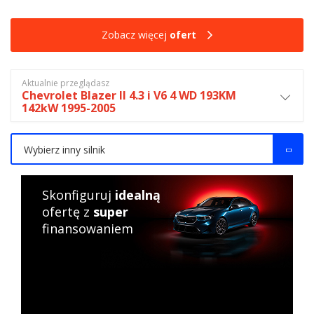
Zobacz więcej
ofert
Aktualnie przeglądasz
Chevrolet Blazer II 4.3 i V6 4 WD 193KM
142kW 1995-2005
Wybierz inny silnik
Skonfiguruj
idealną
ofertę z
super
finansowaniem