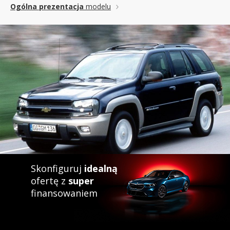
Ogólna prezentacja
modelu
Skonfiguruj
idealną
ofertę z
super
finansowaniem