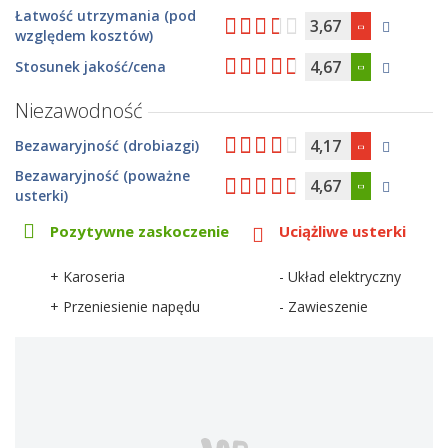
Łatwość utrzymania (pod
3,67
względem kosztów)
4,67
Stosunek jakość/cena
Niezawodność
4,17
Bezawaryjność (drobiazgi)
Bezawaryjność (poważne
4,67
usterki)
Pozytywne zaskoczenie
Uciążliwe usterki
+ Karoseria
- Układ elektryczny
+ Przeniesienie napędu
- Zawieszenie