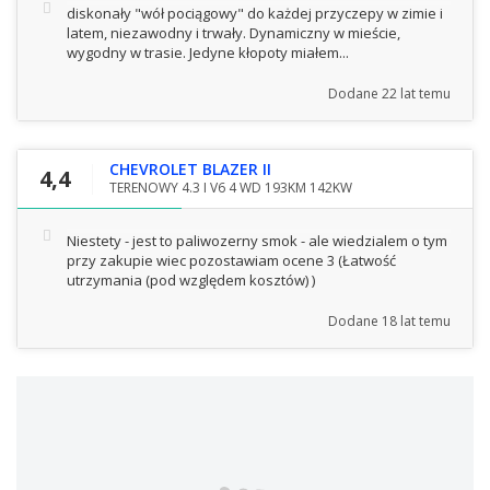
diskonały "wół pociągowy" do każdej przyczepy w zimie i
latem, niezawodny i trwały. Dynamiczny w mieście,
wygodny w trasie. Jedyne kłopoty miałem...
Dodane
22 lat temu
CHEVROLET BLAZER II
4,4
TERENOWY 4.3 I V6 4 WD 193KM 142KW
Niestety - jest to paliwozerny smok - ale wiedzialem o tym
przy zakupie wiec pozostawiam ocene 3
(Łatwość
utrzymania (pod względem kosztów) )
Dodane
18 lat temu