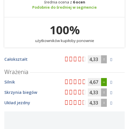
średnia ocena z
6 ocen
Podobnie do średniej w segmencie
100%
użytkowników kupiłoby ponownie
4,33
Całokształt
Wrażenia
4,67
Silnik
4,33
Skrzynia biegów
4,33
Układ jezdny