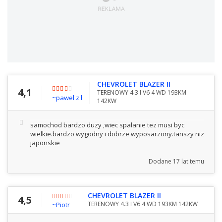
CHEVROLET BLAZER II
4,1
TERENOWY 4.3 I V6 4 WD 193KM
~pawel z bostonu
142KW
samochod bardzo duzy ,wiec spalanie tez musi byc
wielkie.bardzo wygodny i dobrze wyposarzony.tanszy niz
japonskie
Dodane
17 lat temu
CHEVROLET BLAZER II
4,5
TERENOWY 4.3 I V6 4 WD 193KM 142KW
~Piotr