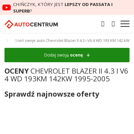
CHIŃCZYK, KTÓRY JEST
LEPSZY OD PASSATA I
SUPERB
?
er II
Oceń swoje auto Chevrolet Blazer II 4.3 i V6 4 WD 193 KM 142 kW
Dodaj swoją
ocenę
OCENY
CHEVROLET BLAZER II 4.3 I V6
4 WD 193KM 142KW 1995-2005
Sprawdź najnowsze oferty