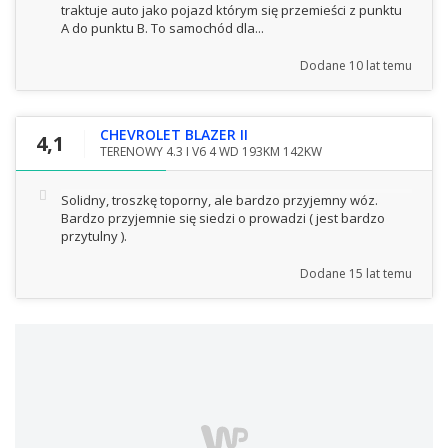
traktuje auto jako pojazd którym się przemieści z punktu
A do punktu B. To samochód dla...
Dodane
10 lat temu
CHEVROLET BLAZER II
4,1
TERENOWY 4.3 I V6 4 WD 193KM 142KW
Solidny, troszkę toporny, ale bardzo przyjemny wóz.
Bardzo przyjemnie się siedzi o prowadzi ( jest bardzo
przytulny ).
Dodane
15 lat temu