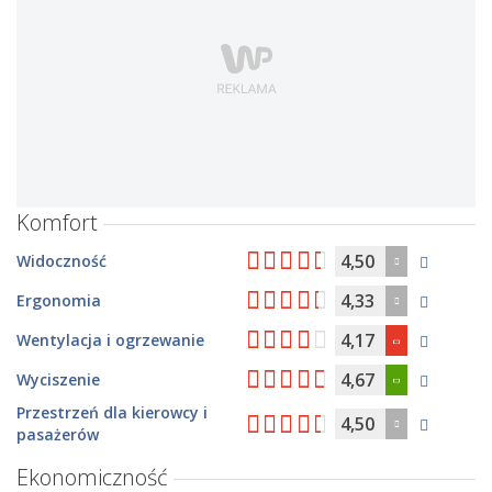
Komfort
4,50
Widoczność
4,33
Ergonomia
4,17
Wentylacja i ogrzewanie
4,67
Wyciszenie
Przestrzeń dla kierowcy i
4,50
pasażerów
Ekonomiczność