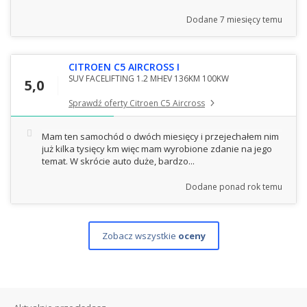
Dodane
7 miesięcy temu
CITROEN C5 AIRCROSS I
SUV FACELIFTING 1.2 MHEV 136KM 100KW
5,0
Sprawdź oferty Citroen C5 Aircross
Mam ten samochód o dwóch miesięcy i przejechałem nim
już kilka tysięcy km więc mam wyrobione zdanie na jego
temat. W skrócie auto duże, bardzo...
Dodane
ponad rok temu
Zobacz wszystkie
oceny