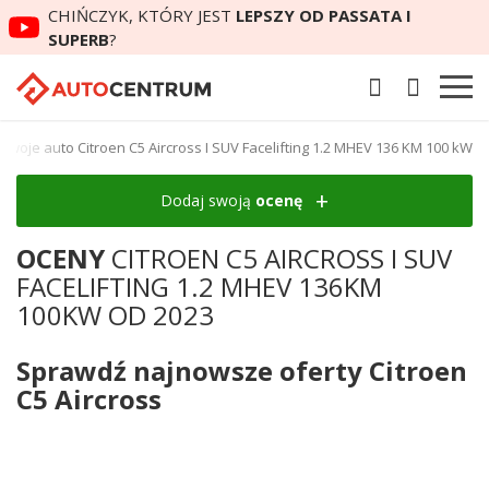
CHIŃCZYK, KTÓRY JEST
LEPSZY OD PASSATA I
SUPERB
?
swoje auto Citroen C5 Aircross I SUV Facelifting 1.2 MHEV 136 KM 100 kW
Dodaj swoją
ocenę
OCENY
CITROEN C5 AIRCROSS I SUV
FACELIFTING 1.2 MHEV 136KM
100KW OD 2023
Sprawdź najnowsze oferty Citroen
C5 Aircross