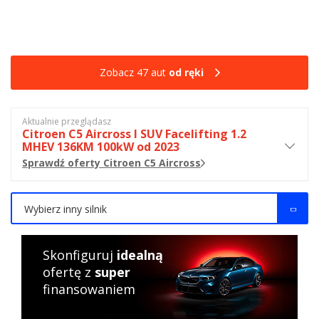
Zobacz 47 aut
od ręki
Aktualnie przeglądasz
Citroen C5 Aircross I SUV Facelifting 1.2
MHEV 136KM 100kW od 2023
Sprawdź oferty Citroen C5 Aircross
Wybierz inny silnik
Skonfiguruj
idealną
ofertę z
super
finansowaniem