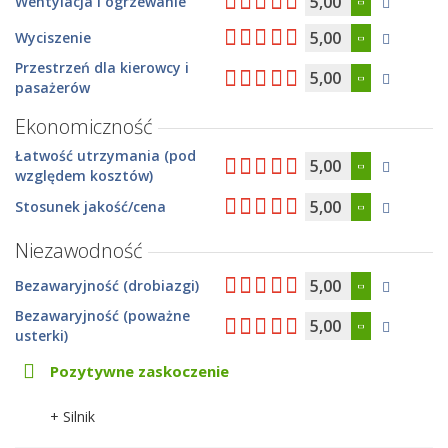
5,00
Wentylacja i ogrzewanie
5,00
Wyciszenie
Przestrzeń dla kierowcy i
5,00
pasażerów
Ekonomiczność
Łatwość utrzymania (pod
5,00
względem kosztów)
5,00
Stosunek jakość/cena
Niezawodność
5,00
Bezawaryjność (drobiazgi)
Bezawaryjność (poważne
5,00
usterki)
Pozytywne zaskoczenie
+ Silnik