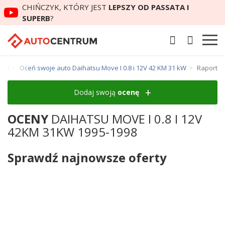
CHIŃCZYK, KTÓRY JEST
LEPSZY OD PASSATA I
SUPERB
?
e I
Oceń swoje auto Daihatsu Move I 0.8 i 12V 42 KM 31 kW
Raport
Dodaj swoją
ocenę
OCENY
DAIHATSU MOVE I 0.8 I 12V
42KM 31KW 1995-1998
Sprawdź najnowsze oferty