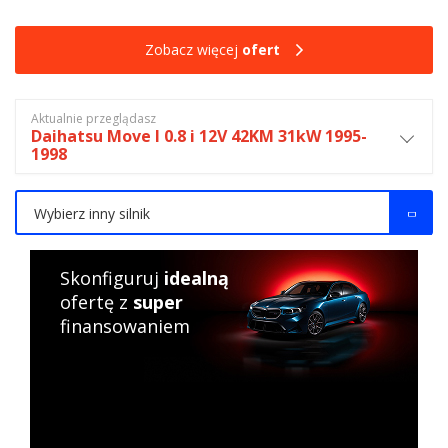
Zobacz więcej
ofert
Aktualnie przeglądasz
Daihatsu Move I 0.8 i 12V 42KM 31kW 1995-
1998
Wybierz inny silnik
Skonfiguruj
idealną
ofertę z
super
finansowaniem