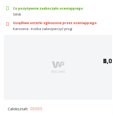
Co pozytywnie zaskoczyło oceniającego:
Silnik
Uciążliwe usterki zgłoszone przez oceniającego:
Karoseria : trzeba zabezpieczyć progi
5,0
5,0
3,0
4,0
5,0
5,0
3,0
5,0
3,0
5,0
5,0
4,0
4,0
Całokształt