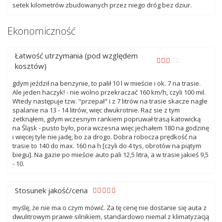
setek kilometrów zbudowanych przez niego dróg bez dziur.
Ekonomiczność
Łatwość utrzymania (pod względem
kosztów)
gdym jeździł na benzynie, to palił 10 l w mieście i ok. 7 na trasie.
Ale jeden haczyk! - nie wolno przekraczać 160 km/h, czyli 100 mil.
Wtedy następuje tzw. "przepał" i z 7 litrów na trasie skacze nagle
spalanie na 13 - 14 litrów, więc dwukrotnie. Raz sie z tym
zetknąłem, gdym wczesnym rankiem popruwał trasą katowicką
na Śląsk - pusto było, pora wczesna więc jechałem 180 na godzinę
i więcej tyle nie jadę, bo za drogo. Dobra robocza prędkość na
trasie to 140 do max. 160 na h [czyli do 4 tys, obrotów na piątym
biegu]. Na gazie po mieście auto pali 12,5 litra, a w trasie jakieś 9,5
- 10.
Stosunek jakość/cena
myślę, że nie ma o czym mówić. Za tę cenę nie dostanie się auta z
dwulitrowym praiwe silnikiem, standardowo niemal z klimatyzacją