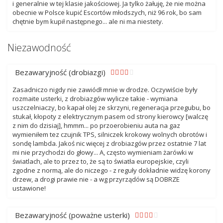
i generalnie w tej klasie jakościowej. Ja tylko żałuję, że nie można
obecnie w Polsce kupić Escortów młodszych, niż 96 rok, bo sam
chętnie bym kupił następnego... ale ni ma niestety.
Niezawodność
Bezawaryjność (drobiazgi)
Zasadniczo nigdy nie zawiódł mnie w drodze. Oczywiście były
rozmaite usterki, z drobiazgów wylicze takie - wymiana
uszczelniaczy, bo kapał olej ze skrzyni, regeneracja przegubu, bo
stukał, kłopoty z elektrycznym pasem od strony kierowcy [walczę
z nim do dzisiaj], hmmm... po przoerobieniu auta na gaz
wymieniłem tez czujnik TPS, silniczek krokowy wolnych obrotów i
sondę lambda. Jakoś nic więcej z drobiazgów przez ostatnie 7 lat
mi nie przychodzi do głowy... A, często wymieniam żarówki w
światlach, ale to przez to, że są to światła europejskie, czyli
zgodne z normą, ale do niczego - z reguły dokładnie widzę korony
drzew, a drogi prawie nie - a wg przyrządów są DOBRZE
ustawione!
Bezawaryjność (poważne usterki)