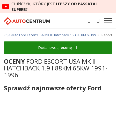
CHIŃCZYK, KTÓRY JEST
LEPSZY OD PASSATA I
SUPERB
?
swoje auto Ford Escort USA MK II Hatchback 1.9 i 88 KM 65 kW
Raport
Dodaj swoją
ocenę
OCENY
FORD ESCORT USA MK II
HATCHBACK 1.9 I 88KM 65KW 1991-
1996
Sprawdź najnowsze oferty Ford