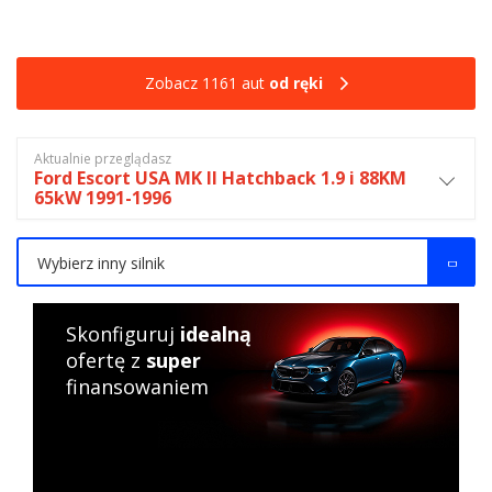
Zobacz 1161 aut
od ręki
Aktualnie przeglądasz
Ford Escort USA MK II Hatchback 1.9 i 88KM
65kW 1991-1996
Wybierz inny silnik
Skonfiguruj
idealną
ofertę z
super
finansowaniem