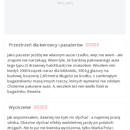
Przestrzeń dla kierowcy i pasażerów
Jako pasażer jeżdżę we własnym aucie rzadko, więc nie wiem - ale
znajomi nie narzekają. Wiem tyle, że bardziej pakowanego auta
tego typu (3 drzwiowy hatchback) nie znalazłem. Wiozłem nim
kiedyś 1000 ksiązek naraz dla biblioteki, 300 kg glazury na
budowę, boazerię 2,60 metra długości (w środku, z zamkniętym
bagażnikiem) i masę innych rzeczy, których wymienić nie zdołam.
Cholernie pakowne auto. A, wiozłem też nim wielki fotel w
bagażniku. Rewela.
Wyciszenie
Jak wspomniałem, dawniej nie było nic słychać - a najmniej pracę
silnika. Obecnie słychać efekty wieloletniej jazdy po polskich
drogach. Ale to już nie kwestia wyciszenia, tylko Marka Pola i