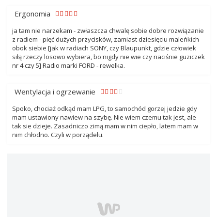
Ergonomia
ja tam nie narzekam - zwłaszcza chwalę sobie dobre rozwiązanie
z radiem - pięć dużych przycisków, zamiast dziesięciu maleńkich
obok siebie [jak w radiach SONY, czy Blaupunkt, gdzie człowiek
siłą rzeczy losowo wybiera, bo nigdy nie wie czy naciśnie guziczek
nr 4 czy 5] Radio marki FORD - rewelka.
Wentylacja i ogrzewanie
Spoko, chociaż odkąd mam LPG, to samochód gorzej jedzie gdy
mam ustawiony nawiew na szybę. Nie wiem czemu tak jest, ale
tak sie dzieje. Zasadniczo zimą mam w nim ciepło, latem mam w
nim chłodno. Czyli w porządelu.