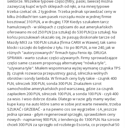
sektorze. Wszelkie typowe części [filtry, paski, świece] można
zazwyczaj kupić w tych sklepach od ręki, a na mneij typowe
trzeba czekać ok. 2 tygodnie. Trzeba jednak sprawdzać ceny w
kilku źródłach! ten sam pasek rozrządu może w jednej firmie
kosztować 310 PLN, a w drugiej 170!! Kiedys szukałem tarcz
hamulcowych - w sklepach z częściami do aut amerykańskich
oferowano mi od 250 PLN [za sztukę] do 530 PLN [za sztukę]. Na
końcu poszukiwań okazało się, że pasują doskonale tarcze od
Mazdy MX3 za 100 PLN sztuka [firma CARIX w Wawie], tak samo
klocki i szczęki do bębnów z tyłu. I to po 80 PLN, a nie 240, jak w
różnych "autoryzowanych" firmach typu Fenix itp. DRUGA
SPRAWA - warto szukac części używanych. Firmy sprowadzające
części same czasem proponują alternatywę "nówka tyle",
"używana tyle". Miałem wspomniana wyżej wymianę czujnika TPS
[tj. czujnik rozwarcia przepustnicy gazu], silniczka wolnych
obrotów i sondy lambda. W firmach ceny były takie - czujnik 400
PLN, silniczek 300 PLN, sonda 300 PLN. Znalazłem szrot
samochodów amerykańskich pod warszawą, gdzie za czujnik
zapłaciłem 200 PLN, silniczek 100 PLN, a sonda 100 PLN - czyli 400
za wsio. I wsio dobrze działa. Dlatego w razie gdy mamy wydac
kupe kasy na auto które samo w sobie jest warte niewiele, trzeba
SZUKAĆ i GRZEBAĆ - a na pewno cos sie wygrzebie :-) A, jeszcze
jedna sprawa - gdym regenerował sprzęgło, sprawdziłem ceny
nowych - najmarniej 900 PLN, z tendencją do 1300 PLN. Na szrocie
chcieli 300 PLN za sprzęgło od rozbitego Escorta, co przejechał 50