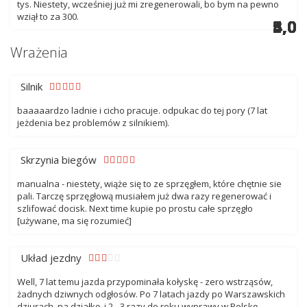
tys. Niestety, wcześniej już mi zregenerowali, bo bym na pewno
wziął to za 300.
4,0
5,0
5,0
3,0
5,0
5,0
4,0
5,0
5,0
3,0
5,0
4,0
4,0
Wrażenia
Silnik
baaaaardzo ladnie i cicho pracuje. odpukac do tej pory (7 lat
jeżdenia bez problemów z silnikiem).
Skrzynia biegów
manualna - niestety, wiąże się to ze sprzęgłem, które chętnie sie
pali. Tarczę sprzęgłową musiałem już dwa razy regenerować i
szlifować docisk. Next time kupie po prostu całe sprzęgło
[używane, ma się rozumieć]
Układ jezdny
Well, 7 lat temu jazda przypominała kołyskę - zero wstrząsów,
żadnych dziwnych odgłosów. Po 7 latach jazdy po Warszawskich
dziurach, na działkę, i 2 - 3 razy do roku wyprawy w Polskę,