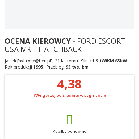
OCENA KIEROWCY
- FORD ESCORT
USA MK II HATCHBACK
jasiek [axl_rose@tlen.pl]
,
21 lat temu
Silnik
1.9 i 88KM 65kW
Rok produkcji
1995
Przebieg:
93 tys. km
4,38
77%
gorzej od średniej w segmencie
Kupiłby ponownie