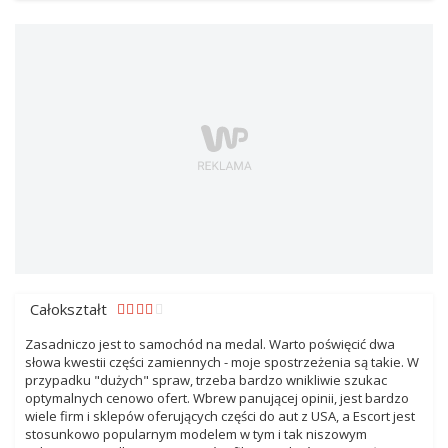
Całokształt
Zasadniczo jest to samochód na medal. Warto poświęcić dwa
słowa kwestii części zamiennych - moje spostrzeżenia są takie. W
przypadku "dużych" spraw, trzeba bardzo wnikliwie szukac
optymalnych cenowo ofert. Wbrew panującej opinii, jest bardzo
wiele firm i sklepów oferujących części do aut z USA, a Escort jest
stosunkowo popularnym modelem w tym i tak niszowym