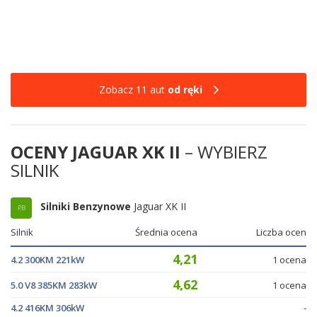
Zobacz 11 aut
od ręki
OCENY JAGUAR XK II
– WYBIERZ
SILNIK
Silniki Benzynowe
Jaguar XK II
PB
Silnik
Średnia ocena
Liczba ocen
4,21
4.2 300KM 221kW
1 ocena
4,62
5.0 V8 385KM 283kW
1 ocena
4.2 416KM 306kW
-