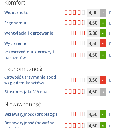
Komfort
4,00
Widoczność
4,50
Ergonomia
5,00
Wentylacja i ogrzewanie
3,50
Wyciszenie
Przestrzeń dla kierowcy i
4,50
pasażerów
Ekonomiczność
Łatwość utrzymania (pod
3,50
względem kosztów)
4,50
Stosunek jakość/cena
Niezawodność
4,50
Bezawaryjność (drobiazgi)
Bezawaryjność (poważne
4,50