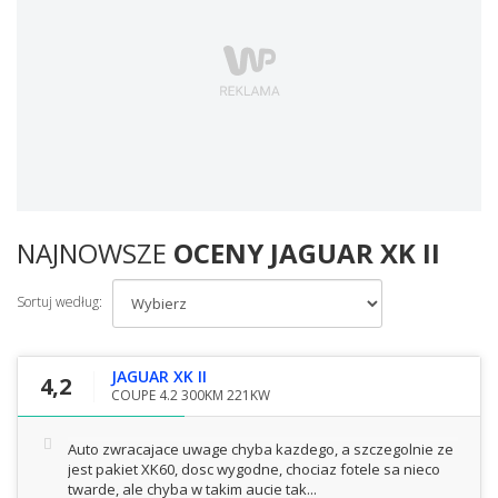
NAJNOWSZE
OCENY JAGUAR XK II
Sortuj według:
JAGUAR XK II
4,2
COUPE 4.2 300KM 221KW
Auto zwracajace uwage chyba kazdego, a szczegolnie ze
jest pakiet XK60, dosc wygodne, chociaz fotele sa nieco
twarde, ale chyba w takim aucie tak...