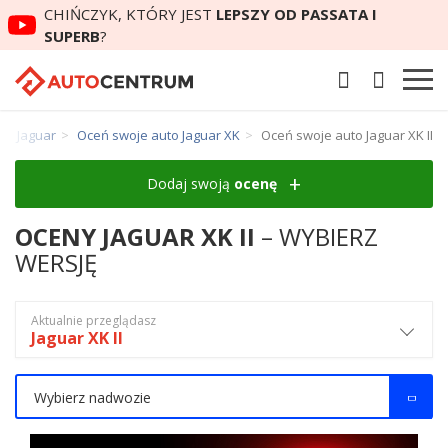
CHIŃCZYK, KTÓRY JEST
LEPSZY OD PASSATA I
SUPERB
?
to Jaguar
Oceń swoje auto Jaguar XK
Oceń swoje auto Jaguar XK II
Dodaj swoją
ocenę
OCENY JAGUAR XK II
– WYBIERZ
WERSJĘ
Aktualnie przeglądasz
Jaguar XK II
Wybierz nadwozie