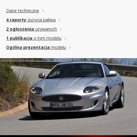
Dane techniczne
4 raporty
zużycia paliwa
2 ogłoszenia
używanych
1 publikacja
o tym modelu
Ogólna prezentacja
modelu