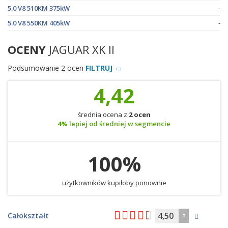
5.0 V8 510KM 375kW
-
5.0 V8 550KM 405kW
-
OCENY
JAGUAR XK II
Podsumowanie 2 ocen
FILTRUJ
4,42
średnia ocena z
2 ocen
4%
lepiej od średniej w segmencie
100%
użytkowników kupiłoby ponownie
4,50
Całokształt