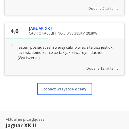
Dodane
5 lat temu
JAGUAR XK II
4,6
CABRIO FACELIFTING 5.0 V8 385KM 283KW
jestem posiadaczem wersji cabrio wiec z ta cisz jest ok
lecz wiadomo ze nie az tak jak z twardym dachem
(Wyciszenie)
Dodane
12 lat temu
Zobacz wszystkie
oceny
Aktualnie przeglądasz
Jaguar XK II