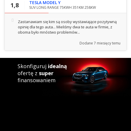
TESLA MODEL Y
1,8
SUV LONG RANGE 75KWH 351KM 258KW
Zastanawiam się kim są osoby wystawiające pozytywną
opinię dla tego auta... Mieliśmy dwa te auta w firmie, z
oboma było mnóstwo problemów...
Dodane
7 miesięcy temu
Skonfiguruj
idealną
ofertę z
super
finansowaniem