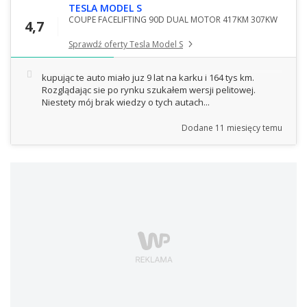
TESLA MODEL S
COUPE FACELIFTING 90D DUAL MOTOR 417KM 307KW
4,7
Sprawdź oferty Tesla Model S
kupując te auto miało juz 9 lat na karku i 164 tys km.
Rozglądając sie po rynku szukałem wersji pelitowej.
Niestety mój brak wiedzy o tych autach...
Dodane
11 miesięcy temu