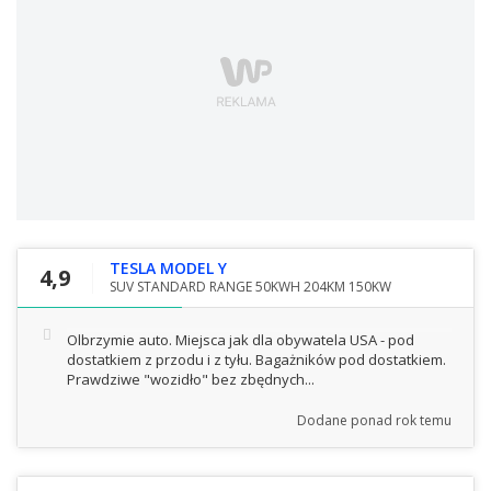
TESLA MODEL Y
4,9
SUV STANDARD RANGE 50KWH 204KM 150KW
Olbrzymie auto. Miejsca jak dla obywatela USA - pod
dostatkiem z przodu i z tyłu. Bagażników pod dostatkiem.
Prawdziwe "wozidło" bez zbędnych...
Dodane
ponad rok temu