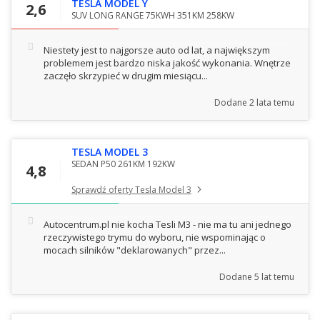
TESLA MODEL Y
2,6
SUV LONG RANGE 75KWH 351KM 258KW
Niestety jest to najgorsze auto od lat, a największym
problemem jest bardzo niska jakość wykonania. Wnętrze
zaczęło skrzypieć w drugim miesiącu...
Dodane
2 lata temu
TESLA MODEL 3
SEDAN P50 261KM 192KW
4,8
Sprawdź oferty Tesla Model 3
Autocentrum.pl nie kocha Tesli M3 - nie ma tu ani jednego
rzeczywistego trymu do wyboru, nie wspominając o
mocach silników "deklarowanych" przez...
Dodane
5 lat temu