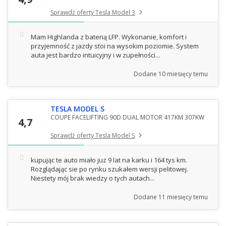
Sprawdź oferty Tesla Model 3
Mam Highlanda z baterią LFP. Wykonanie, komfort i
przyjemność z jazdy stoi na wysokim poziomie. System
auta jest bardzo intuicyjny i w zupełności...
Dodane
10 miesięcy temu
TESLA MODEL S
COUPE FACELIFTING 90D DUAL MOTOR 417KM 307KW
4,7
Sprawdź oferty Tesla Model S
kupując te auto miało juz 9 lat na karku i 164 tys km.
Rozglądając sie po rynku szukałem wersji pelitowej.
Niestety mój brak wiedzy o tych autach...
Dodane
11 miesięcy temu