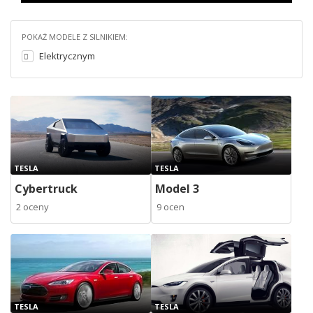
POKAŻ MODELE Z SILNIKIEM:
Elektrycznym
TESLA
TESLA
Cybertruck
Model 3
2 oceny
9 ocen
TESLA
TESLA