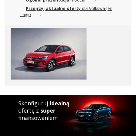
Przejrzyj aktualne oferty
dla Volkswagen
Taigo
Skonfiguruj
idealną
ofertę z
super
finansowaniem