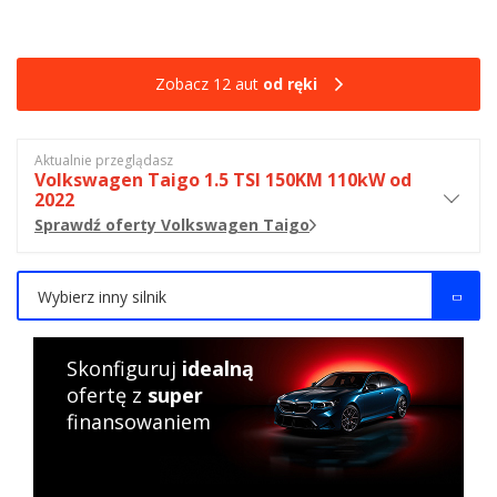
Zobacz 12 aut
od ręki
Aktualnie przeglądasz
Volkswagen Taigo 1.5 TSI 150KM 110kW od
2022
Sprawdź oferty Volkswagen Taigo
Wybierz inny silnik
Skonfiguruj
idealną
ofertę z
super
finansowaniem