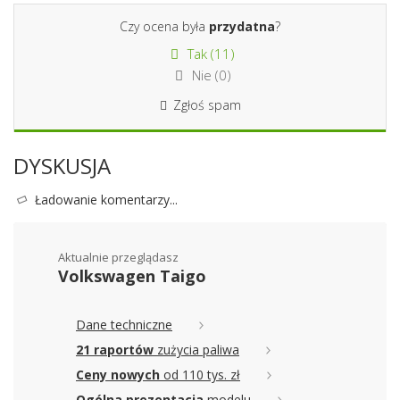
Czy ocena była
przydatna
?
Tak (
11
)
Nie (
0
)
Zgłoś spam
DYSKUSJA
Ładowanie komentarzy...
Aktualnie przeglądasz
Volkswagen Taigo
Dane techniczne
21 raportów
zużycia paliwa
Ceny nowych
od 110 tys. zł
Ogólna prezentacja
modelu