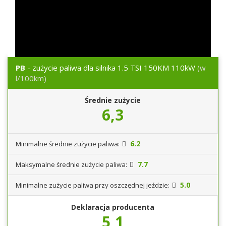
PB
- zużycie paliwa dla silnika 1.5 TSI 150KM 110kW
(w
l/100km)
Średnie zużycie
6,3
6.2
Minimalne średnie zużycie paliwa:
7.7
Maksymalne średnie zużycie paliwa:
5.0
Minimalne zużycie paliwa przy oszczędnej jeździe:
Deklaracja producenta
5,1