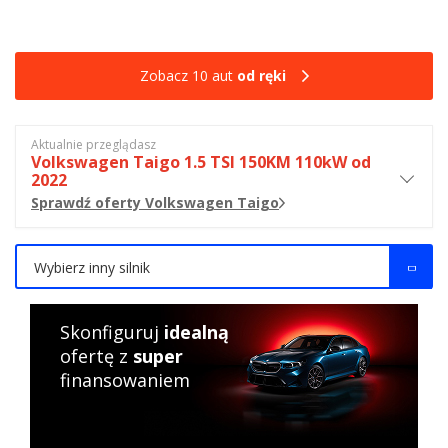
Zobacz 10 aut
od ręki
Aktualnie przeglądasz
Volkswagen Taigo 1.5 TSI 150KM 110kW od
2022
Sprawdź oferty Volkswagen Taigo
Wybierz inny silnik
Skonfiguruj
idealną
ofertę z
super
finansowaniem