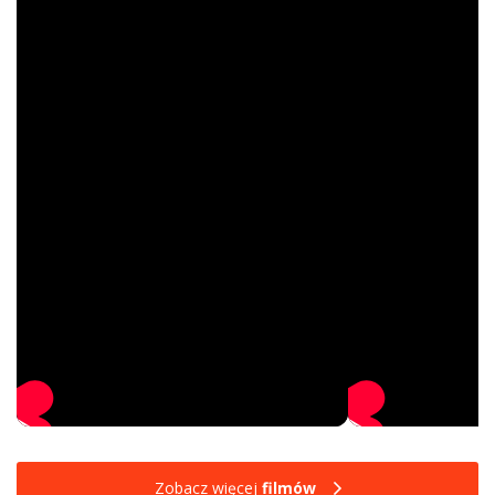
Zobacz więcej
filmów