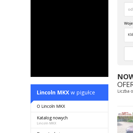
Woj
Kl
NOW
OFE
Liczba 
Lincoln MKX
w pigułce
O Lincoln MKX
Katalog nowych
Lincoln MKX