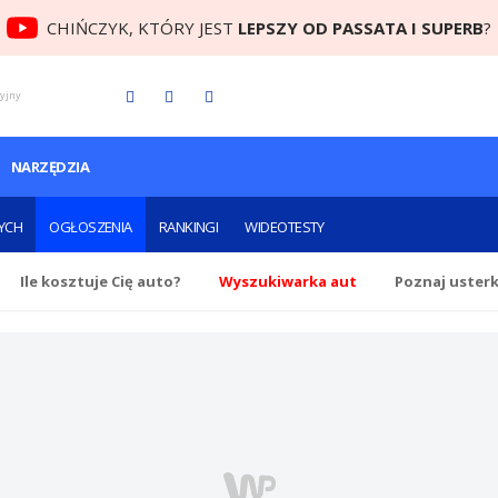
CHIŃCZYK, KTÓRY JEST
LEPSZY OD PASSATA I SUPERB
?
cyjny
NARZĘDZIA
YCH
OGŁOSZENIA
RANKINGI
WIDEOTESTY
Ile
kosztuje Cię
auto?
Wyszukiwarka aut
Poznaj uster