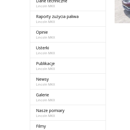
Dane techniczne
Lincoln MKX
Raporty zużycia paliwa
Lincoln MKX
Opinie
Lincoln MKX
Usterki
Lincoln MKX
Publikacje
Lincoln MKX
Newsy
Lincoln MKX
Galerie
Lincoln MKX
Nasze pomiary
Lincoln MKX
Filmy