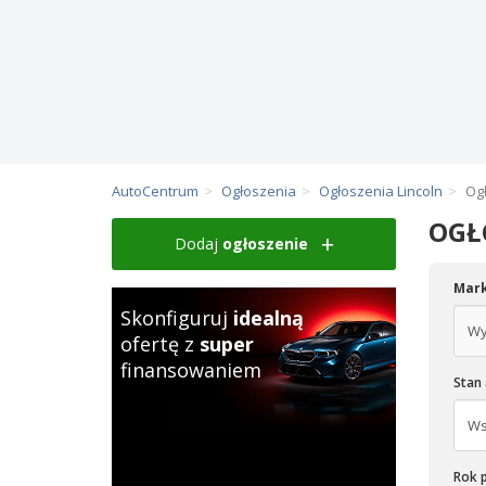
AutoCentrum
Ogłoszenia
Ogłoszenia Lincoln
Og
OGŁ
Dodaj
ogłoszenie
Mar
Skonfiguruj
idealną
ofertę z
super
finansowaniem
Stan
Rok p