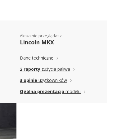
Aktualnie przeglądasz
Lincoln MKX
Dane techniczne
2 raporty
zużycia paliwa
3 opinie
użytkowników
Ogólna prezentacja
modelu