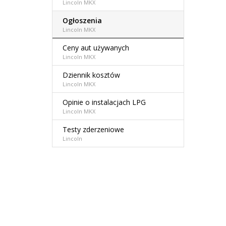
Lincoln MKX
Ogłoszenia
Lincoln MKX
Ceny aut używanych
Lincoln MKX
Dziennik kosztów
Lincoln MKX
Opinie o instalacjach LPG
Lincoln MKX
Testy zderzeniowe
Lincoln