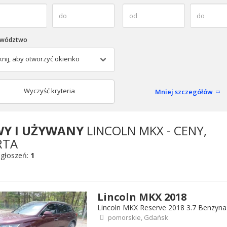
ewództwo
iknij, aby otworzyć okienko
Wyczyść kryteria
Mniej szczegółów
Y I UŻYWANY
LINCOLN MKX - CENY,
RTA
ogłoszeń:
1
Lincoln MKX 2018
Lincoln MKX Reserve 2018 3.7 Benzyn
pomorskie, Gdańsk