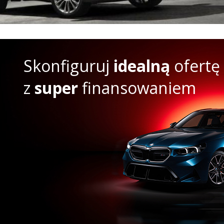
Skonfiguruj
idealną
ofertę
z
super
finansowaniem