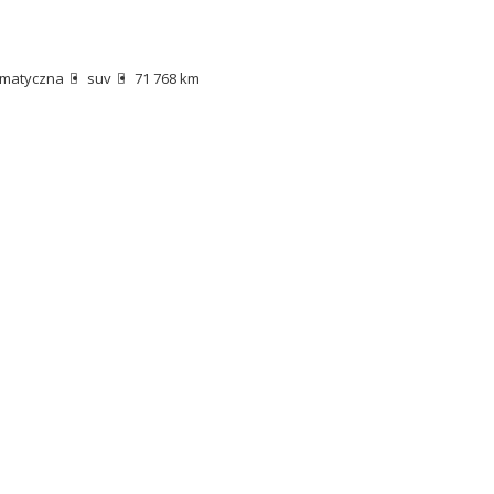
matyczna
suv
71 768 km