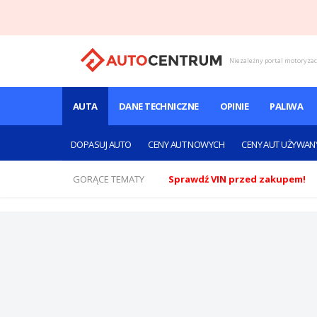
Niezależny portal motoryza
AUTA
DANE TECHNICZNE
OPINIE
PALIWA
DOPASUJ AUTO
CENY AUT NOWYCH
CENY AUT UŻYWAN
GORĄCE TEMATY
Sprawdź VIN przed zakupem!