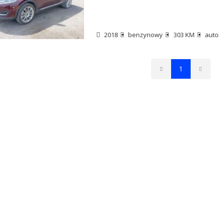
2018
benzynowy
303 KM
auto
1