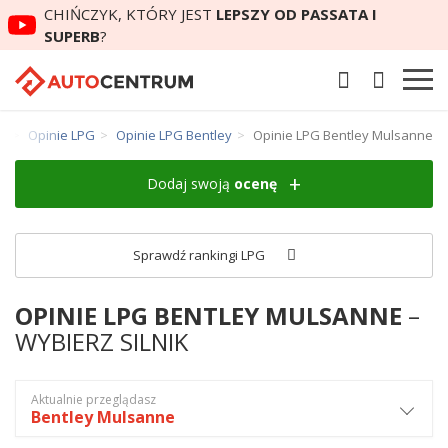
CHIŃCZYK, KTÓRY JEST
LEPSZY OD PASSATA I
SUPERB
?
m
Opinie LPG
Opinie LPG Bentley
Opinie LPG Bentley Mulsanne
Dodaj swoją
ocenę
Sprawdź rankingi LPG
OPINIE LPG BENTLEY MULSANNE
–
WYBIERZ SILNIK
Aktualnie przeglądasz
Bentley Mulsanne