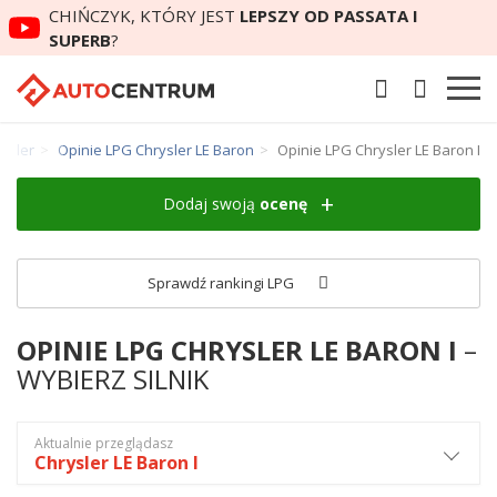
CHIŃCZYK, KTÓRY JEST
LEPSZY OD PASSATA I
SUPERB
?
ysler
Opinie LPG Chrysler LE Baron
Opinie LPG Chrysler LE Baron I
Dodaj swoją
ocenę
Sprawdź rankingi LPG
OPINIE LPG CHRYSLER LE BARON I
–
WYBIERZ SILNIK
Aktualnie przeglądasz
Chrysler LE Baron I