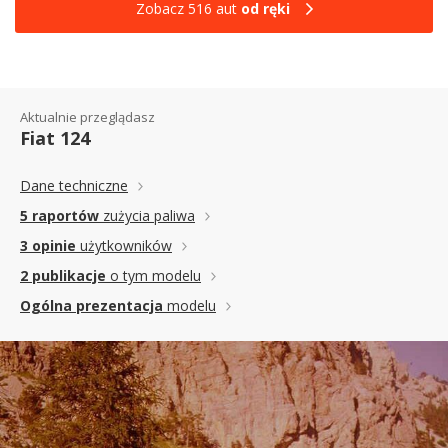
Zobacz 516 aut
od ręki
Aktualnie przeglądasz
Fiat 124
Dane techniczne
5 raportów
zużycia paliwa
3 opinie
użytkowników
2 publikacje
o tym modelu
Ogólna prezentacja
modelu