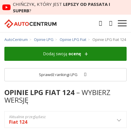
CHIŃCZYK, KTÓRY JEST
LEPSZY OD PASSATA I
SUPERB
?
AutoCentrum
Opinie LPG
Opinie LPG Fiat
Opinie LPG Fiat 124
Dodaj swoją
ocenę
Sprawdź rankingi LPG
OPINIE LPG FIAT 124
– WYBIERZ
WERSJĘ
Aktualnie przeglądasz
Fiat 124