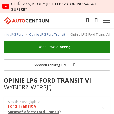
CHIŃCZYK, KTÓRY JEST
LEPSZY OD PASSATA I
SUPERB
?
Opinie LPG Ford
Opinie LPG Ford Transit
Opinie LPG Ford Transit VI
Dodaj swoją
ocenę
Sprawdź rankingi LPG
OPINIE LPG FORD TRANSIT VI
–
WYBIERZ WERSJĘ
Aktualnie przeglądasz
Ford Transit VI
Sprawdź oferty Ford Transit