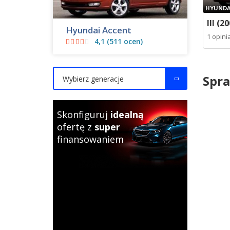
HYUNDA
III (2
Hyundai Accent
1 opini
4,1 (511 ocen)
Spra
Wybierz generacje
Skonfiguruj
idealną
ofertę z
super
finansowaniem