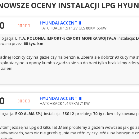
NOWSZE OCENY INSTALACJI LPG
HYUN
,0
HYUNDAI ACCENT II
HATCHBACK 1.5 I 12V GLS 88KM 65KW
logacja:
L.T.A. POLONIA, IMPORT-EKSPORT MONIKA WOJTAŁA
instalacja:
L
owana przez:
60 tys. km
adnej roznicy czy na gazie czy na benznie. Zbiera sie dobrzr 90 kucy ma s
xploatacyjne a opony kumho zgadza sie sa do bani tylko brak klimy zdecy
 zalem
,0
HYUNDAI ACCENT III
HATCHBACK 1.4 97KM 71KW
logacja:
EKO ALMA SP.J
instalacja:
ESGI 2
przebieg:
70 tys. km
użytkowana p
itam!Jeżdzę na Lpg od kilku lat .Mam problemy z gazem wówczas jak go z
adwanicach, sam nic nie grzebię , nie ma różnicy czy jeździ na benzynie czy 
ziękuję.