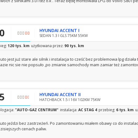
wóch z silnikami 3.0 i też o.k . Teraz będę montowała LPG do Volvo S80 i p
,0
HYUNDAI ACCENT I
SEDAN 1.3 I GLS 75KM 55KW
ieg:
120 tys. km
użytkowana przez:
90 tys. km
uto jest już stare ale silnik i instalacja to cześć bez problemowa lpg dział
azie nic sie nie popsuło ,po zmianie samochody mam zamiar też zamonto
,5
HYUNDAI ACCENT II
HATCHBACK 1.5 I 16V 102KM 75KW
logacja:
"AUTO-GAZ CENTRUM"
instalacja:
AC STAG 4
przebieg:
6 tys. km
u
uto jeździ bez zastrzeżeń. Po zamontowaniu miałem obawy co do instalacji
zisiejszych cenach paliw.