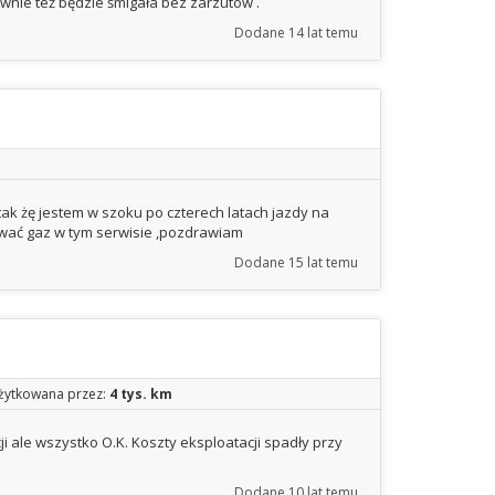
ewnie też będzie śmigała bez zarzutów .
Dodane
14 lat temu
a tak żę jestem w szoku po czterech latach jazdy na
wać gaz w tym serwisie ,pozdrawiam
Dodane
15 lat temu
żytkowana przez:
4 tys. km
 ale wszystko O.K. Koszty eksploatacji spadły przy
Dodane
10 lat temu