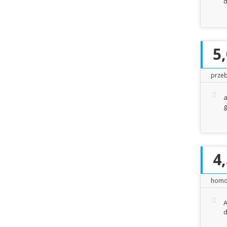
d
5
przeb
a
g
4
homo
A
d