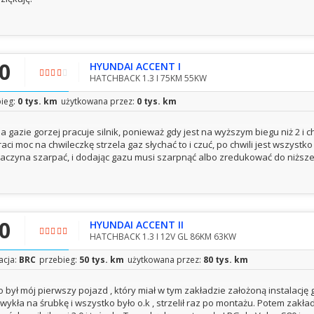
,0
HYUNDAI ACCENT I
HATCHBACK 1.3 I 75KM 55KW
ieg:
0 tys. km
użytkowana przez:
0 tys. km
a gazie gorzej pracuje silnik, ponieważ gdy jest na wyższym biegu niż 2 i 
raci moc na chwileczkę strzela gaz słychać to i czuć, po chwili jest wszyst
aczyna szarpać, i dodając gazu musi szarpnąć albo zredukować do niższ
,0
HYUNDAI ACCENT II
HATCHBACK 1.3 I 12V GL 86KM 63KW
lacja:
BRC
przebieg:
50 tys. km
użytkowana przez:
80 tys. km
o był mój pierwszy pojazd , który miał w tym zakładzie założoną instalację 
wykła na śrubkę i wszystko było o.k , strzelił raz po montażu. Potem zakł