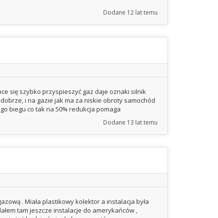
Dodane
12 lat temu
chce się szybko przyspieszyć gaz daje oznaki silnik
ko dobrze, i na gazie jak ma za niskie obroty samochód
ego biegu co tak na 50% redukcja pomaga
Dodane
13 lat temu
gazową . Miała plastikowy kolektor a instalacja była
adałem tam jeszcze instalacje do amerykańców ,