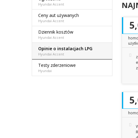
NAJ
Hyundai Accent
Ceny aut używanych
Hyundai Accent
5
Dziennik kosztów
Hyundai Accent
homo
użytk
Opinie o instalacjach LPG
Hyundai Accent
z
e
Testy zderzeniowe
z
Hyundai
5
homo
W
R
d