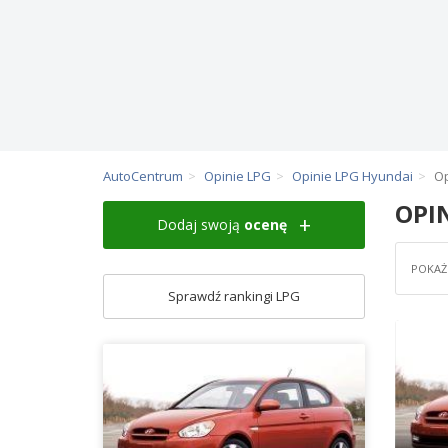
AutoCentrum
Opinie LPG
Opinie LPG Hyundai
Op
OPI
Dodaj swoją
ocenę
POKAŻ 
Sprawdź rankingi LPG