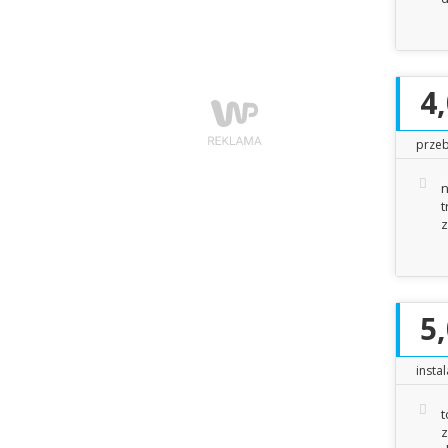
4
przeb
n
t
z
5
insta
t
z