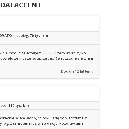
DAI ACCENT
OVATO
przebieg:
70 tys. km
woja moc. Przejecha;em 600000 i zero awarii tylko
dowalo ze musze go sprzedac)))) a rozstane sie z nim
Dodane
12 lat temu
rzez:
110 tys. km
abraknie Wiem jedno, co roku jadę do warsztatu w
lpg. Z silnikiem nic się nie dzieje. Pozdrawiam i