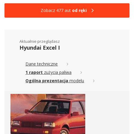
Zobacz 477 aut
od ręki
Aktualnie przeglądasz
Hyundai Excel I
Dane techniczne
1 raport
zużycia paliwa
Ogólna prezentacja
modelu