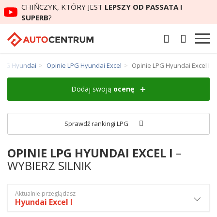
CHIŃCZYK, KTÓRY JEST
LEPSZY OD PASSATA I
SUPERB
?
 LPG Hyundai
Opinie LPG Hyundai Excel
Opinie LPG Hyundai Excel I
Dodaj swoją
ocenę
Sprawdź rankingi LPG
OPINIE LPG HYUNDAI EXCEL I
–
WYBIERZ SILNIK
Aktualnie przeglądasz
Hyundai Excel I