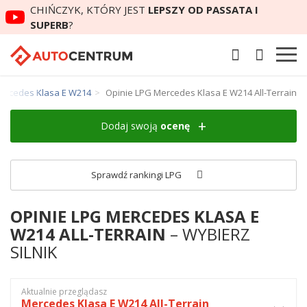
CHIŃCZYK, KTÓRY JEST
LEPSZY OD PASSATA I
SUPERB
?
ercedes Klasa E W214
Opinie LPG Mercedes Klasa E W214 All-Terrain
Dodaj swoją
ocenę
Sprawdź rankingi LPG
OPINIE LPG MERCEDES KLASA E
W214 ALL-TERRAIN
– WYBIERZ
SILNIK
Aktualnie przeglądasz
Mercedes Klasa E W214 All-Terrain