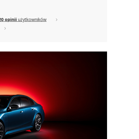
20 opinii
użytkowników