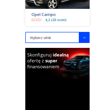
Opel Campo
4,2 (20 ocen)
Wybierz silnik
Skonfiguruj
idealną
ofertę z
super
finansowaniem