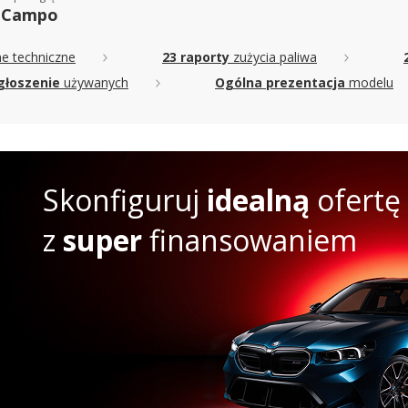
 Campo
e techniczne
23 raporty
zużycia paliwa
głoszenie
używanych
Ogólna prezentacja
modelu
Skonfiguruj
idealną
ofertę
z
super
finansowaniem