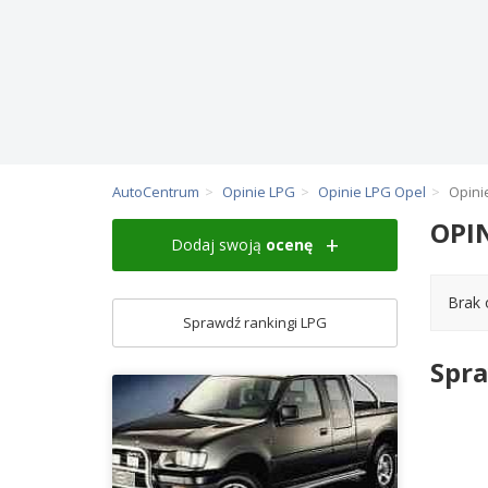
AutoCentrum
Opinie LPG
Opinie LPG Opel
Opini
OPI
Dodaj swoją
ocenę
Brak 
Sprawdź rankingi LPG
Spra