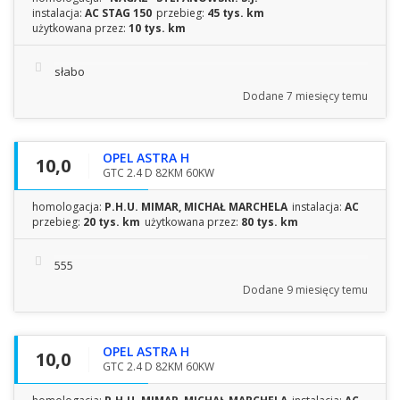
instalacja:
AC STAG 150
przebieg:
45 tys. km
użytkowana przez:
10 tys. km
słabo
Dodane
7 miesięcy temu
OPEL ASTRA H
10,0
GTC 2.4 D 82KM 60KW
homologacja:
P.H.U. MIMAR, MICHAŁ MARCHELA
instalacja:
AC
przebieg:
20 tys. km
użytkowana przez:
80 tys. km
555
Dodane
9 miesięcy temu
OPEL ASTRA H
10,0
GTC 2.4 D 82KM 60KW