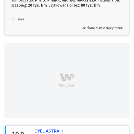
homologacja:
P.H.U. MIMAR, MICHAŁ MARCHELA
instalacja:
AC
przebieg:
20 tys. km
użytkowana przez:
80 tys. km
555
Dodane
9 miesięcy temu
OPEL ASTRA H
10,0