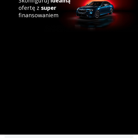
Skonfiguruj
idealną
ofertę z
super
finansowaniem