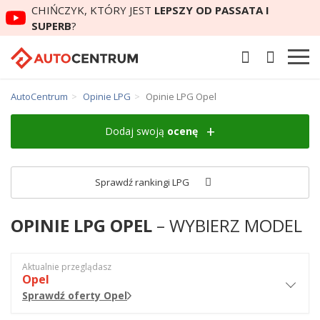
CHIŃCZYK, KTÓRY JEST
LEPSZY OD PASSATA I
SUPERB
?
AutoCentrum
Opinie LPG
Opinie LPG Opel
Dodaj swoją
ocenę
Sprawdź rankingi LPG
OPINIE LPG OPEL
– WYBIERZ MODEL
Aktualnie przeglądasz
Opel
Sprawdź oferty Opel