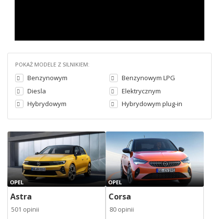
POKAŻ MODELE Z SILNIKIEM:
Benzynowym
Benzynowym LPG
Diesla
Elektrycznym
Hybrydowym
Hybrydowym plug-in
OPEL
OPEL
Astra
Corsa
501 opinii
80 opinii