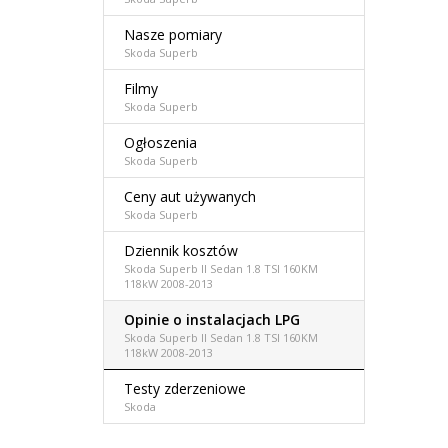
Nasze pomiary
Skoda Superb
Filmy
Skoda Superb
Ogłoszenia
Skoda Superb
Ceny aut używanych
Skoda Superb
Dziennik kosztów
Skoda Superb II Sedan 1.8 TSI 160KM
118kW 2008-2013
Opinie o instalacjach LPG
Skoda Superb II Sedan 1.8 TSI 160KM
118kW 2008-2013
Testy zderzeniowe
Skoda