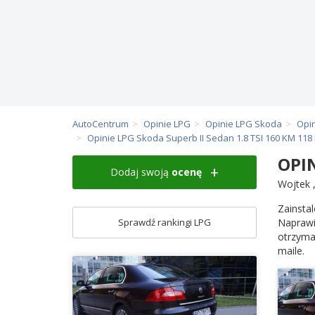
AutoCentrum
Opinie LPG
Opinie LPG Skoda
Opi
Opinie LPG Skoda Superb II Sedan 1.8 TSI 160 KM 118
OPIN
Dodaj swoją
ocenę
Wojtek
Zainstal
Sprawdź rankingi LPG
Naprawi
otrzyma
maile.