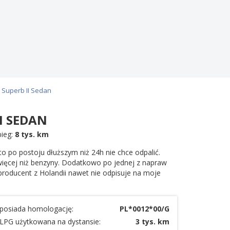
 Superb II Sedan
I SEDAN
bieg:
8 tys. km
to po postoju dłuższym niż 24h nie chce odpalić.
 więcej niż benzyny. Dodatkowo po jednej z napraw
producent z Holandii nawet nie odpisuje na moje
a posiada homologację:
PL*0012*00/G
a LPG użytkowana na dystansie:
3 tys. km