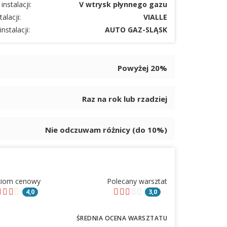
instalacji:
V wtrysk płynnego gazu
alacji:
VIALLE
instalacji:
AUTO GAZ-SLĄSK
Powyżej 20%
Raz na rok lub rzadziej
Nie odczuwam różnicy (do 10%)
ziom cenowy
Polecany warsztat
4,0
3,0
ŚREDNIA OCENA WARSZTATU