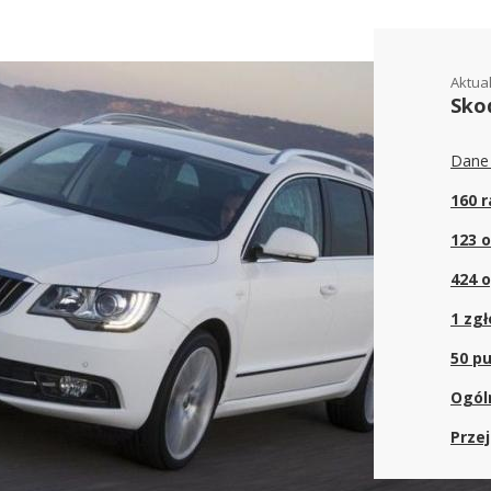
Aktua
Sko
Dane 
160 
123 o
424 
1 zg
50 pu
Ogól
Przej