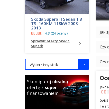
Skoda Superb II Sedan 1.8
TSI 160KM 118kW 2008-
2013
Jak s
4,3 (24 oceny)
Sprawdź oferty Skoda
Superb
Czy 
Czy 
Wybierz inny silnik
Oce
Skonfiguruj
idealną
ofertę z
super
Jakoś
finansowaniem
DANE
Telef