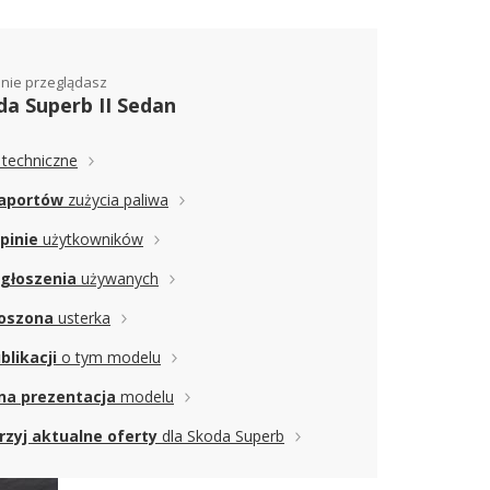
lnie przeglądasz
da Superb II Sedan
techniczne
raportów
zużycia paliwa
pinie
użytkowników
ogłoszenia
używanych
łoszona
usterka
blikacji
o tym modelu
na prezentacja
modelu
rzyj aktualne oferty
dla Skoda Superb