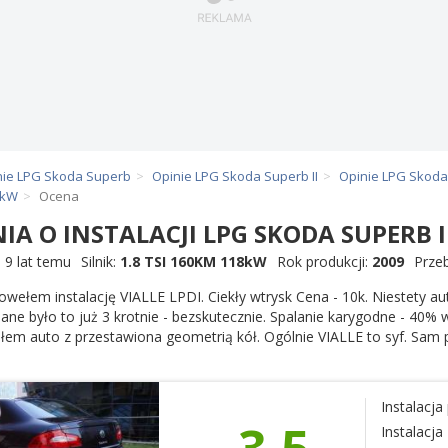
nie LPG Skoda Superb
Opinie LPG Skoda Superb II
Opinie LPG Skoda
 kW
Ocena
IA O INSTALACJI LPG SKODA SUPERB I
,
9 lat temu
Silnik:
1.8 TSI 160KM 118kW
Rok produkcji:
2009
Prze
owełem instalację VIALLE LPDI. Ciekły wtrysk Cena - 10k. Niestety au
ane było to już 3 krotnie - bezskutecznie. Spalanie karygodne - 40%
łem auto z przestawiona geometrią kół. Ogólnie VIALLE to syf. Sam 
Instalacj
3,5
Instalacj