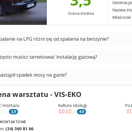
Generacja 
Nazwa inst
Ocena średnia
Właściciel 
palanie na LPG różni się od spalania na benzynie?
często musisz serwisować instalację gazową?
nastąpił spadek mocy na gazie?
na warsztatu - VIS-EKO
ć montażu
Kultura obsługi
Po
2,0
4,0
 KONTAKTOWE
on:
(34) 360 81 66