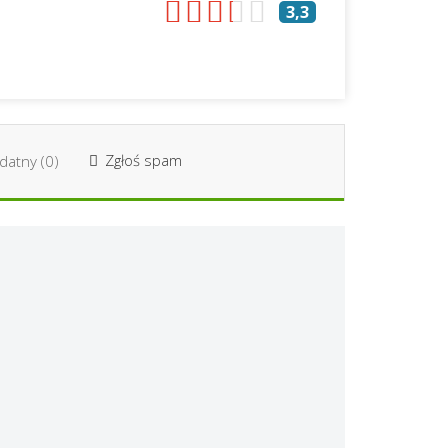
3,3
Zgłoś spam
datny (
0
)