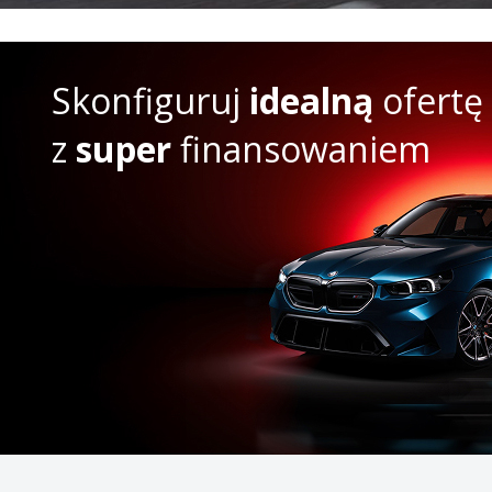
Skonfiguruj
idealną
ofertę
z
super
finansowaniem