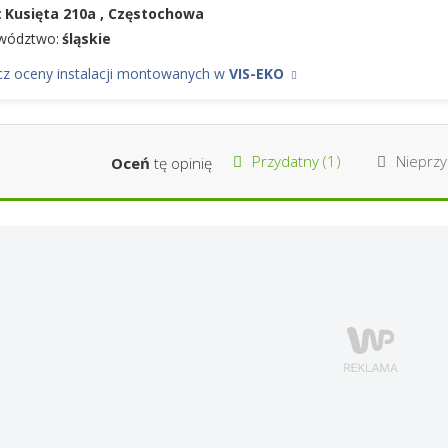
:
Kusięta 210a , Częstochowa
wództwo:
śląskie
z oceny instalacji montowanych w
VIS-EKO
Przydatny (
1
)
Nieprzy
Oceń
tę opinię