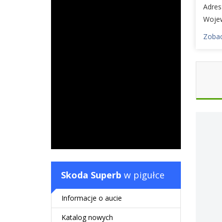
Adres
Woje
Zobac
Skoda Superb
w pigułce
Informacje o aucie
Katalog nowych