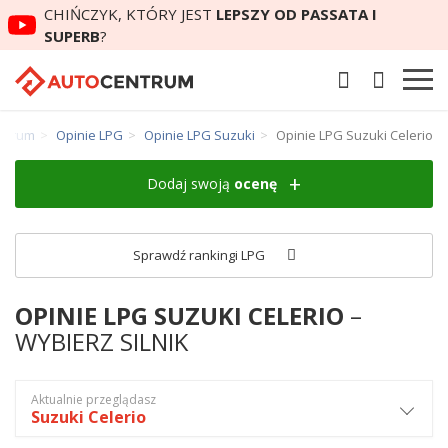
CHIŃCZYK, KTÓRY JEST
LEPSZY OD PASSATA I
SUPERB
?
ntrum
Opinie LPG
Opinie LPG Suzuki
Opinie LPG Suzuki Celerio
Dodaj swoją
ocenę
Sprawdź rankingi LPG
OPINIE LPG SUZUKI CELERIO
–
WYBIERZ SILNIK
Aktualnie przeglądasz
Suzuki Celerio