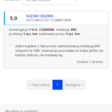
SUZUKI CELERIO
5,0
HATCHBACK 5D 1.0 68KM 50KW
homologacja:
F H.U..CZAKRAM.
instalacja:
BRC
przebieg:
5 tys. km
użytkowana przez:
5 tys. km
Autko kupiłem z fabrycznie zamontowaną instalacją BRC
Sequent 32 OBD. Gwarancja pozostała na 3 lata. Jeździ się
bardzo dobrze, nie martwię się...
Dodane
7 lat temu
1
Poprzednia
Następna
Aktualnie przeglądasz