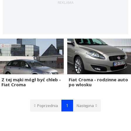
Z tej mąki mógł być chleb -
Fiat Croma - rodzinne auto
Fiat Croma
po włosku
1
Poprzednia
Następna