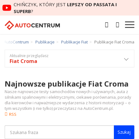
CHIŃCZYK, KTÓRY JEST
LEPSZY OD PASSATA I
SUPERB
?
AutoCentrum
Publikacje
Publikacje Fiat
Publikacje Fiat Croma
Aktualnie przeglądasz
Fiat Croma
Najnowsze publikacje Fiat Croma
Nasze najnowsze testy samochodów nowych i używanych, auta z
silnikami spalinowymi i elektrycznymi, ciekawe porównania, porady
dla kierowców i najważniejsze wydarzenia z historii motoryzacji – o
tym wszystkim (i nie tylko) przeczytasz na AutoCentrum.pl.
RSS
Szukaj