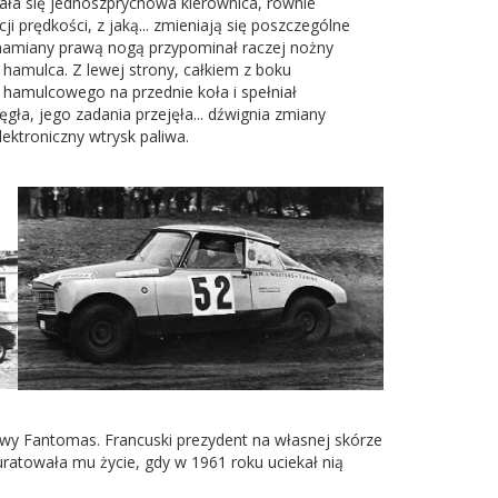
ła się jednoszprychowa kierownica, równie
i prędkości, z jaką... zmieniają się poszczególne
uchamiany prawą nogą przypominał raczej nożny
 hamulca. Z lewej strony, całkiem z boku
 hamulcowego na przednie koła i spełniał
ła, jego zadania przejęła... dźwignia zmiany
lektroniczny wtrysk paliwa.
mowy Fantomas. Francuski prezydent na własnej skórze
ratowała mu życie, gdy w 1961 roku uciekał nią