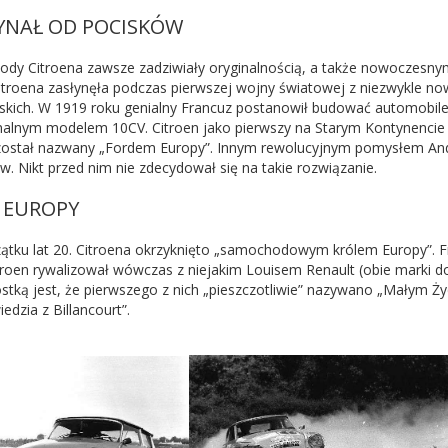
YNAŁ OD POCISKÓW
dy Citroena zawsze zadziwiały oryginalnością, a także nowoczesnym
itroena zasłynęła podczas pierwszej wojny światowej z niezwykle now
yjskich. W 1919 roku genialny Francuz postanowił budować automobile
nalnym modelem 10CV. Citroen jako pierwszy na Starym Kontynenci
ostał nazwany „Fordem Europy”. Innym rewolucyjnym pomysłem André 
. Nikt przed nim nie zdecydował się na takie rozwiązanie.
 EUROPY
ątku lat 20. Citroena okrzyknięto „samochodowym królem Europy”. 
itroen rywalizował wówczas z niejakim Louisem Renault (obie marki d
stką jest, że pierwszego z nich „pieszczotliwie” nazywano „Małym Ż
edzia z Billancourt”.