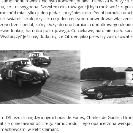
 samochodu również nie było konwencjonalne. Pierwsza w oczy rzuca
na, co... niewygodna. Szczytem ekstrawagancji była możliwość regulacj
Samochód miał tylko jeden pedał - przyśpiesznika. Pedał hamulca ur
znik świateł - skok przycisku o jeden centymetr powodował włączenie
zono trzeci pedał, który służył do uruchamiania dodatkowego układu
eśnie funkcję hamulca postojowego. Co ciekawe, auto nie miało sprzęg
Wystarczy? Jeśli nie, dodajmy, że Citroen jako pierwszy zastosował e
em DS jeździli między innymi Louis de Funes, Charles de Gaulle i fil
ał się o niezawodności tego samochodu - jego opancerzona wersja u
amachowcami w Petit Clamant.