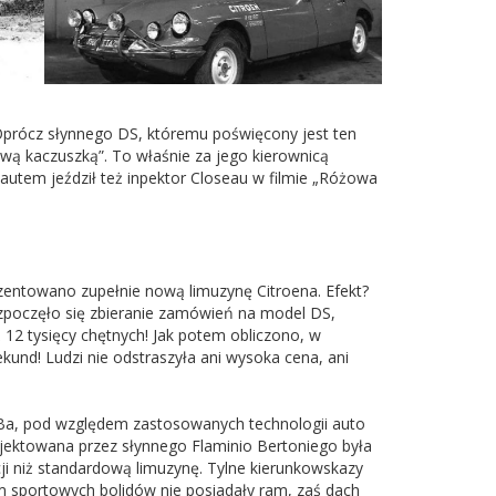
Oprócz słynnego DS, któremu poświęcony jest ten
liwą kaczuszką”. To właśnie za jego kierownicą
utem jeździł też inpektor Closeau w filmie „Różowa
zentowano zupełnie nową limuzynę Citroena. Efekt?
rozpoczęło się zbieranie zamówień na model DS,
12 tysięcy chętnych! Jak potem obliczono, w
ekund! Ludzi nie odstraszyła ani wysoka cena, ani
Ba, pod względem zastosowanych technologii auto
ojektowana przez słynnego Flaminio Bertoniego była
cji niż standardową limuzynę. Tylne kierunkowskazy
 sportowych bolidów nie posiadały ram, zaś dach