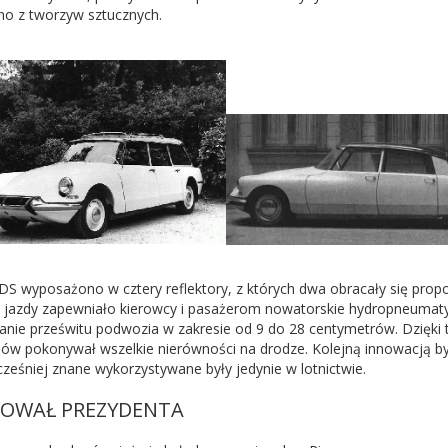
o z tworzyw sztucznych.
 DS wyposażono w cztery reflektory, z których dwa obracały się propo
jazdy zapewniało kierowcy i pasażerom nowatorskie hydropneumatyc
anie prześwitu podwozia w zakresie od 9 do 28 centymetrów. Dzięk
ów pokonywał wszelkie nierówności na drodze. Kolejną innowacją 
cześniej znane wykorzystywane były jedynie w lotnictwie.
OWAŁ PREZYDENTA