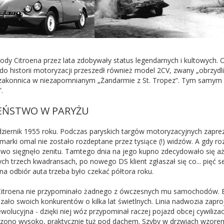
dy Citroena przez lata zdobywały status legendarnych i kultowych. 
 do historii motoryzacji przeszedł również model 2CV, zwany „obrzyd
 zakonnica w niezapomnianym „Żandarmie z St. Tropez”. Tym samym a
.
EŃSTWO W PARYŻU
dziernik 1955 roku. Podczas paryskich targów motoryzacyjnych zapre
 marki omal nie zostało rozdeptane przez tysiące (!) widzów. A gdy 
two sięgnęło zenitu. Tamtego dnia na jego kupno zdecydowało się aż 
ch trzech kwadransach, po nowego DS klient zgłaszał się co... pięć s
 na odbiór auta trzeba było czekać półtora roku.
Citroena nie przypominało żadnego z ówczesnych mu samochodów. 
zało swoich konkurentów o kilka lat świetlnych. Linia nadwozia zapr
wolucyjna - dzięki niej wóz przypominał raczej pojazd obcej cywiliza
zono wysoko, praktycznie tuż pod dachem. Szyby w drzwiach wzorem