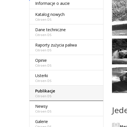
Informacje o aucie
Katalog nowych
Citroen DS
Dane techniczne
Citroen DS
Raporty zużycia paliwa
Citroen DS
Opinie
Citroen DS
Usterki
Citroen DS
Publikacje
Citroen DS
Newsy
Jede
Citroen DS
Galerie
Mar
Citroen DS