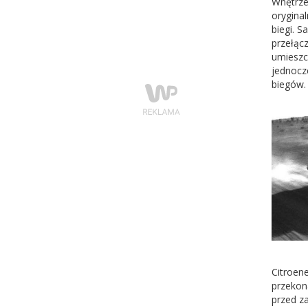
Wnętrze
oryginal
biegi. 
przełąc
umieszc
jednocz
biegów. 
Citroen
przekon
przed z