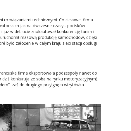
i rozwiązaniami technicznymi. Co ciekawe, firma
atorskich jak na ówczesne czasy... pocisków
 i już w debiucie znokautował konkurencję tanim i
e uruchomił masową produkcję samochodów, dzięki
było założenie w całym kraju sieci stacji obsługi
Francuska firma eksportowała podzespoły nawet do
o dziś konkurują ze sobą na rynku motoryzacyjnym).
ydem”, zaś do drugiego przylgnęła wizytówka