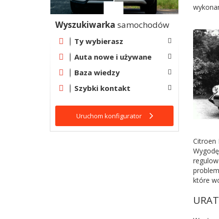
wykonan
Wyszukiwarka
samochodów
Ty wybierasz
Auta nowe i używane
Baza wiedzy
Szybki kontakt
Uruchom konfigurator
Citroen
Wygodę 
regulow
problem
które w
URAT