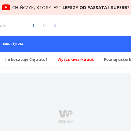
CHIŃCZYK, KTÓRY JEST
LEPSZY OD PASSATA I SUPERB
?
cyjny
NARZĘDZIA
Ile
kosztuje Cię
auto?
Wyszukiwarka aut
Poznaj uster