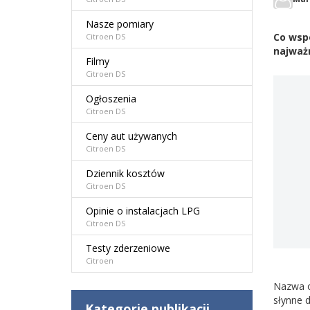
Nasze pomiary
Co wspó
Citroen DS
najważn
Filmy
Citroen DS
Ogłoszenia
Citroen DS
Ceny aut używanych
Citroen DS
Dziennik kosztów
Citroen DS
Opinie o instalacjach LPG
Citroen DS
Testy zderzeniowe
Citroen
Nazwa o
słynne 
Kategorie publikacji