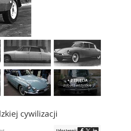
+ 2 ZDJĘCIA
zobacz wszystkie
iej cywilizacji
nut
Udostępnij: