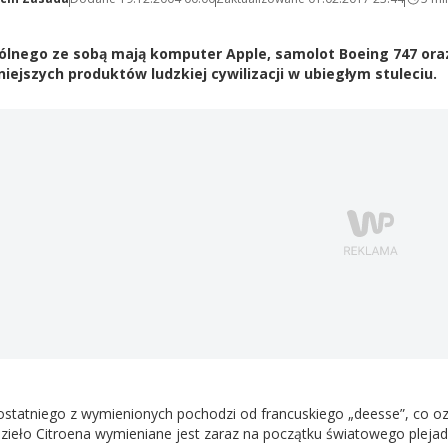
lnego ze sobą mają komputer Apple, samolot Boeing 747 oraz C
iejszych produktów ludzkiej cywilizacji w ubiegłym stuleciu.
statniego z wymienionych pochodzi od francuskiego „deesse”, co ozn
dzieło Citroena wymieniane jest zaraz na początku światowego plej