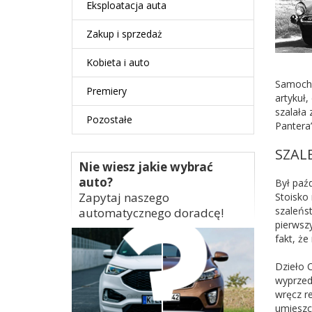
Eksploatacja auta
Zakup i sprzedaż
Kobieta i auto
Samocho
Premiery
artykuł,
szalała
Pozostałe
Pantera”
SZAL
Nie wiesz jakie wybrać
auto?
Był paź
Zapytaj naszego
Stoisko
szaleńs
automatycznego doradcę!
pierwszy
fakt, że
Dzieło 
wyprzed
wręcz re
umieszc