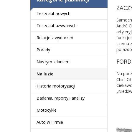
ZACZ
Testy aut nowych
Samocho
Testy aut używanych
André C
artyler
funkcjo
Relacje z wydarzeń
czemu z
pojazdów
Porady
FORD
Naszym zdaniem
Na pocz
Na luzie
Chin! C
Ciekawo
Historia motoryzacji
„Niedźwi
Badania, raporty i analizy
Motocykle
Auto w Firmie