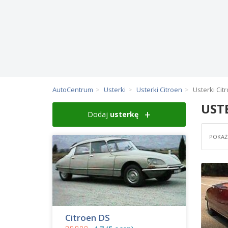
AutoCentrum
Usterki
Usterki Citroen
Usterki Cit
UST
Dodaj
usterkę
POKAŻ 
Citroen DS