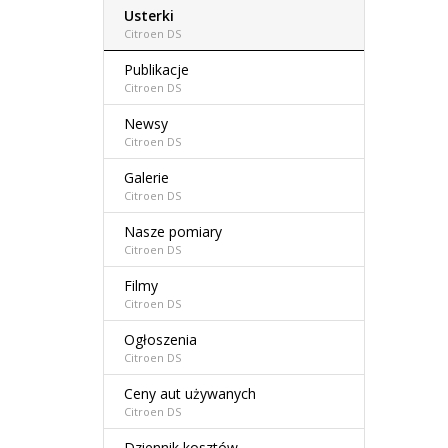
Usterki
Citroen DS
Publikacje
Citroen DS
Newsy
Citroen DS
Galerie
Citroen DS
Nasze pomiary
Citroen DS
Filmy
Citroen DS
Ogłoszenia
Citroen DS
Ceny aut używanych
Citroen DS
Dziennik kosztów