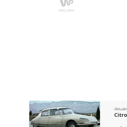
Aktualn
Citr