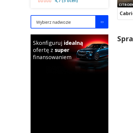
4,7 (5 ocen)
CITROE
Cabri
Wybierz nadwozie
Spra
Skonfiguruj
idealną
ofertę z
super
finansowaniem