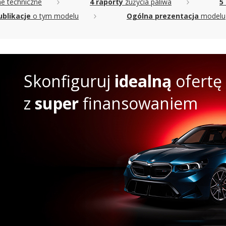
e techniczne
4 raporty
zużycia paliwa
5 
ublikacje
o tym modelu
Ogólna prezentacja
modelu
Skonfiguruj
idealną
ofertę
z
super
finansowaniem