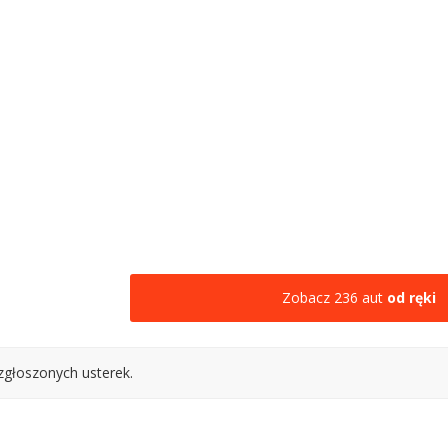
Zobacz 236 aut
od ręki
zgłoszonych usterek.