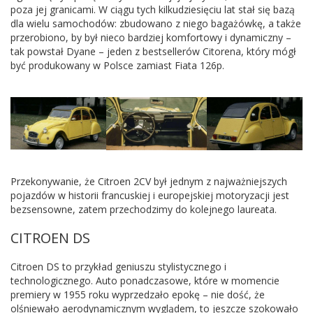
poza jej granicami. W ciągu tych kilkudziesięciu lat stał się bazą
dla wielu samochodów: zbudowano z niego bagażówkę, a także
przerobiono, by był nieco bardziej komfortowy i dynamiczny –
tak powstał Dyane – jeden z bestsellerów Citorena, który mógł
być produkowany w Polsce zamiast Fiata 126p.
Przekonywanie, że Citroen 2CV był jednym z najważniejszych
pojazdów w historii francuskiej i europejskiej motoryzacji jest
bezsensowne, zatem przechodzimy do kolejnego laureata.
CITROEN DS
Citroen DS to przykład geniuszu stylistycznego i
technologicznego. Auto ponadczasowe, które w momencie
premiery w 1955 roku wyprzedzało epokę – nie dość, że
olśniewało aerodynamicznym wyglądem, to jeszcze szokowało