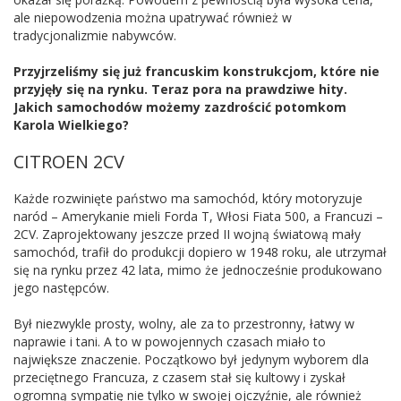
ale niepowodzenia można upatrywać również w
tradycjonalizmie nabywców.
Przyjrzeliśmy się już francuskim konstrukcjom, które nie
przyjęły się na rynku. Teraz pora na prawdziwe hity.
Jakich samochodów możemy zazdrościć potomkom
Karola Wielkiego?
CITROEN 2CV
Każde rozwinięte państwo ma samochód, który motoryzuje
naród – Amerykanie mieli Forda T, Włosi Fiata 500, a Francuzi –
2CV. Zaprojektowany jeszcze przed II wojną światową mały
samochód, trafił do produkcji dopiero w 1948 roku, ale utrzymał
się na rynku przez 42 lata, mimo że jednocześnie produkowano
jego następców.
Był niezwykle prosty, wolny, ale za to przestronny, łatwy w
naprawie i tani. A to w powojennych czasach miało to
największe znaczenie. Początkowo był jedynym wyborem dla
przeciętnego Francuza, z czasem stał się kultowy i zyskał
ogromną sympatię nie tylko w swojej ojczyźnie, ale również