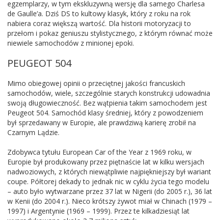
egzemplarzy, w tym ekskluzywną wersję dla samego Charlesa
de Gaulle’a. Dziś DS to kultowy klasyk, który z roku na rok
nabiera coraz większą wartość. Dla historii motoryzacji to
przełom i pokaz geniuszu stylistycznego, z którym równać może
niewiele samochodów z minionej epoki.
PEUGEOT 504
Mimo obiegowej opinii o przeciętnej jakości francuskich
samochodów, wiele, szczególnie starych konstrukcji udowadnia
swoją długowieczność. Bez wątpienia takim samochodem jest
Peugeot 504. Samochód klasy średniej, który z powodzeniem
był sprzedawany w Europie, ale prawdziwą karierę zrobił na
Czarnym Lądzie.
Zdobywca tytułu European Car of the Year z 1969 roku, w
Europie był produkowany przez piętnaście lat w kilku wersjach
nadwoziowych, z których niewątpliwie najpiękniejszy był wariant
coupe. Półtorej dekady to jednak nic w cyklu życia tego modelu
– auto było wytwarzane przez 37 lat w Nigerii (do 2005 r.), 36 lat
w Kenii (do 2004 r.). Nieco krótszy żywot miał w Chinach (1979 –
1997) i Argentynie (1969 – 1999). Przez te kilkadziesiąt lat