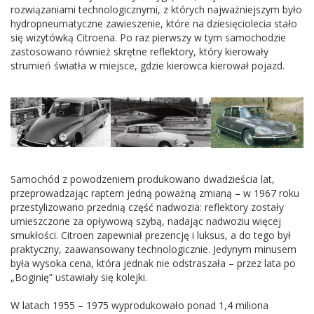
rozwiązaniami technologicznymi, z których najważniejszym było
hydropneumatyczne zawieszenie, które na dziesięciolecia stało
się wizytówką Citroena. Po raz pierwszy w tym samochodzie
zastosowano również skrętne reflektory, który kierowały
strumień światła w miejsce, gdzie kierowca kierował pojazd.
Samochód z powodzeniem produkowano dwadzieścia lat,
przeprowadzając raptem jedną poważną zmianą – w 1967 roku
przestylizowano przednią część nadwozia: reflektory zostały
umieszczone za opływową szybą, nadając nadwoziu więcej
smukłości. Citroen zapewniał prezencję i luksus, a do tego był
praktyczny, zaawansowany technologicznie. Jedynym minusem
była wysoka cena, która jednak nie odstraszała – przez lata po
„Boginię” ustawiały się kolejki.
W latach 1955 – 1975 wyprodukowało ponad 1,4 miliona