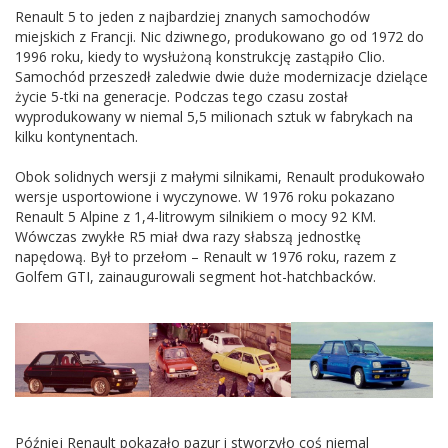
Renault 5 to jeden z najbardziej znanych samochodów
miejskich z Francji. Nic dziwnego, produkowano go od 1972 do
1996 roku, kiedy to wysłużoną konstrukcję zastąpiło Clio.
Samochód przeszedł zaledwie dwie duże modernizacje dzielące
życie 5-tki na generacje. Podczas tego czasu został
wyprodukowany w niemal 5,5 milionach sztuk w fabrykach na
kilku kontynentach.
Obok solidnych wersji z małymi silnikami, Renault produkowało
wersje usportowione i wyczynowe. W 1976 roku pokazano
Renault 5 Alpine z 1,4-litrowym silnikiem o mocy 92 KM.
Wówczas zwykłe R5 miał dwa razy słabszą jednostkę
napędową. Był to przełom – Renault w 1976 roku, razem z
Golfem GTI, zainaugurowali segment hot-hatchbacków.
Później Renault pokazało pazur i stworzyło coś niemal