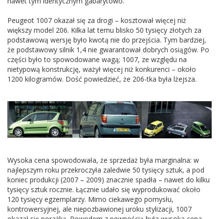
nawet tym identycznym gabarytowo.
Peugeot 1007 okazał się za drogi – kosztował więcej niż
większy model 206. Kilka lat temu blisko 50 tysięcy złotych za
podstawową wersję było kwotą nie do przejścia. Tym bardziej,
że podstawowy silnik 1,4 nie gwarantował dobrych osiągów. Po
części było to spowodowane wagą; 1007, ze względu na
nietypową konstrukcję, ważył więcej niż konkurenci – około
1200 kilogramów. Dość powiedzieć, że 206-tka była lżejsza.
Wysoka cena spowodowała, że sprzedaż była marginalna: w
najlepszym roku przekroczyła zaledwie 50 tysięcy sztuk, a pod
koniec produkcji (2007 – 2009) znacznie spadła – nawet do kilku
tysięcy sztuk rocznie. Łącznie udało się wyprodukować około
120 tysięcy egzemplarzy. Mimo ciekawego pomysłu,
kontrowersyjnej, ale niepozbawionej uroku stylizacji, 1007
okazał się porażką. Powodem z pewnością była wysoka cena,