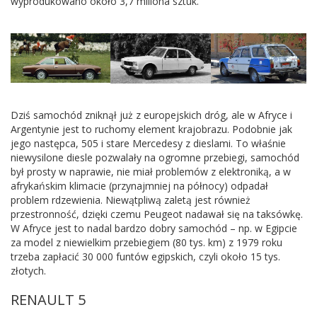
wyprodukowano około 3,7 miliona sztuk.
Dziś samochód zniknął już z europejskich dróg, ale w Afryce i
Argentynie jest to ruchomy element krajobrazu. Podobnie jak
jego następca, 505 i stare Mercedesy z dieslami. To właśnie
niewysilone diesle pozwalały na ogromne przebiegi, samochód
był prosty w naprawie, nie miał problemów z elektroniką, a w
afrykańskim klimacie (przynajmniej na północy) odpadał
problem rdzewienia. Niewątpliwą zaletą jest również
przestronność, dzięki czemu Peugeot nadawał się na taksówkę.
W Afryce jest to nadal bardzo dobry samochód – np. w Egipcie
za model z niewielkim przebiegiem (80 tys. km) z 1979 roku
trzeba zapłacić 30 000 funtów egipskich, czyli około 15 tys.
złotych.
RENAULT 5