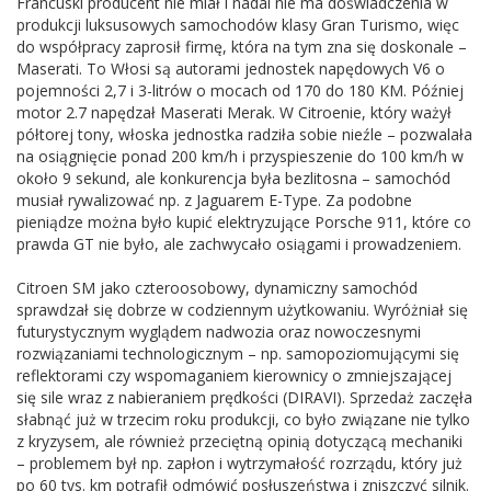
Francuski producent nie miał i nadal nie ma doświadczenia w
produkcji luksusowych samochodów klasy Gran Turismo, więc
do współpracy zaprosił firmę, która na tym zna się doskonale –
Maserati. To Włosi są autorami jednostek napędowych V6 o
pojemności 2,7 i 3-litrów o mocach od 170 do 180 KM. Później
motor 2.7 napędzał Maserati Merak. W Citroenie, który ważył
półtorej tony, włoska jednostka radziła sobie nieźle – pozwalała
na osiągnięcie ponad 200 km/h i przyspieszenie do 100 km/h w
około 9 sekund, ale konkurencja była bezlitosna – samochód
musiał rywalizować np. z Jaguarem E-Type. Za podobne
pieniądze można było kupić elektryzujące Porsche 911, które co
prawda GT nie było, ale zachwycało osiągami i prowadzeniem.
Citroen SM jako czteroosobowy, dynamiczny samochód
sprawdzał się dobrze w codziennym użytkowaniu. Wyróżniał się
futurystycznym wyglądem nadwozia oraz nowoczesnymi
rozwiązaniami technologicznym – np. samopoziomującymi się
reflektorami czy wspomaganiem kierownicy o zmniejszającej
się sile wraz z nabieraniem prędkości (DIRAVI). Sprzedaż zaczęła
słabnąć już w trzecim roku produkcji, co było związane nie tylko
z kryzysem, ale również przeciętną opinią dotyczącą mechaniki
– problemem był np. zapłon i wytrzymałość rozrządu, który już
po 60 tys. km potrafił odmówić posłuszeństwa i zniszczyć silnik.