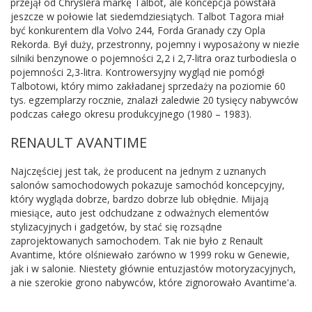
przejął od Chryslera markę Talbot, ale koncepcja powstała
jeszcze w połowie lat siedemdziesiątych. Talbot Tagora miał
być konkurentem dla Volvo 244, Forda Granady czy Opla
Rekorda. Był duży, przestronny, pojemny i wyposażony w niezłe
silniki benzynowe o pojemności 2,2 i 2,7-litra oraz turbodiesla o
pojemności 2,3-litra. Kontrowersyjny wygląd nie pomógł
Talbotowi, który mimo zakładanej sprzedaży na poziomie 60
tys. egzemplarzy rocznie, znalazł zaledwie 20 tysięcy nabywców
podczas całego okresu produkcyjnego (1980 – 1983).
RENAULT AVANTIME
Najczęściej jest tak, że producent na jednym z uznanych
salonów samochodowych pokazuje samochód koncepcyjny,
który wygląda dobrze, bardzo dobrze lub obłędnie. Mijają
miesiące, auto jest odchudzane z odważnych elementów
stylizacyjnych i gadgetów, by stać się rozsądne
zaprojektowanych samochodem. Tak nie było z Renault
Avantime, które olśniewało zarówno w 1999 roku w Genewie,
jak i w salonie. Niestety głównie entuzjastów motoryzacyjnych,
a nie szerokie grono nabywców, które zignorowało Avantime'a.