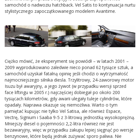
samochód o nadwoziu hatchback. Vel Satis to kontynuacja nurtu
stylistycznego zapoczątkowanego modelem Avantime.
Ciężko mówić, że eksperyment się powiódł – w latach 2001 –
2009 wyprodukowano zaledwie nieco ponad 62 tysiące sztuk, a
samochód uzyskał fatalną opinię jeśli chodzi o wytrzymałość
najmocniejszego silnika diesla. Trzylitrowy, 24-zaworowy motor
Isuzu był awaryjny, a jego żywot (w przypadku wersji sprzed
face liftingu w 2005 r.) najczęściej dobiegał po około 200
tysiącach kilometrów, gdy awarii ulegały tuleje cylindrów, które
opadały. Naprawa okazuje się niemożliwa. Warto o tym
pamiętać kupując nie tylko Vel Satisa, ale również Espace,
Vectrę, Signium i Saaba 9-5 z 3-litrową jednostką wysokoprężną.
Mniejszy diesel o pojemności 2,2-litra również nie jest
bezawaryjny, więc w przypadku zakupu lepiej sięgnąć po wersje
benzynowe, które będą jednak zużywać sporo paliwa. Nie