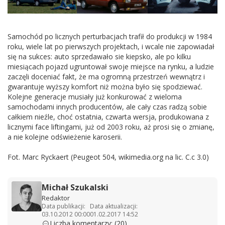
Samochód po licznych perturbacjach trafił do produkcji w 1984
roku, wiele lat po pierwszych projektach, i wcale nie zapowiadał
się na sukces: auto sprzedawało sie kiepsko, ale po kilku
miesiącach pojazd ugruntował swoje miejsce na rynku, a ludzie
zaczęli doceniać fakt, że ma ogromną przestrzeń wewnątrz i
gwarantuje wyższy komfort niż można było się spodziewać.
Kolejne generacje musiały już konkurować z wieloma
samochodami innych producentów, ale cały czas radzą sobie
całkiem nieźle, choć ostatnia, czwarta wersja, produkowana z
licznymi face liftingami, już od 2003 roku, aż prosi się o zmianę,
a nie kolejne odświeżenie karoserii.
Fot. Marc Ryckaert (Peugeot 504, wikimedia.org na lic. C.c 3.0)
Michał Szukalski
Redaktor
Data publikacji:
Data aktualizacji:
03.10.2012 00:00
01.02.2017 14:52
Liczba komentarzy: (20)