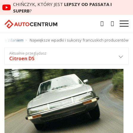
CHIŃCZYK, KTÓRY JEST
LEPSZY OD PASSATA I
SUPERB
?
zym zdaniem
Największe wpadki i sukcesy francuskich producentów
Aktualnie przeglądasz
Citroen DS