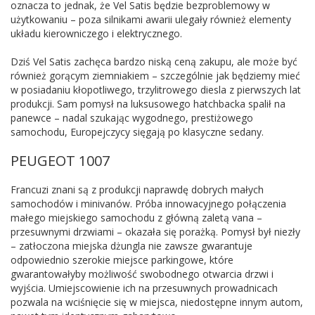
oznacza to jednak, że Vel Satis będzie bezproblemowy w
użytkowaniu – poza silnikami awarii ulegały również elementy
układu kierowniczego i elektrycznego.
Dziś Vel Satis zachęca bardzo niską ceną zakupu, ale może być
również gorącym ziemniakiem – szczególnie jak będziemy mieć
w posiadaniu kłopotliwego, trzylitrowego diesla z pierwszych lat
produkcji. Sam pomysł na luksusowego hatchbacka spalił na
panewce – nadal szukając wygodnego, prestiżowego
samochodu, Europejczycy sięgają po klasyczne sedany.
PEUGEOT 1007
Francuzi znani są z produkcji naprawdę dobrych małych
samochodów i minivanów. Próba innowacyjnego połączenia
małego miejskiego samochodu z główną zaletą vana –
przesuwnymi drzwiami – okazała się porażką. Pomysł był niezły
– zatłoczona miejska dżungla nie zawsze gwarantuje
odpowiednio szerokie miejsce parkingowe, które
gwarantowałyby możliwość swobodnego otwarcia drzwi i
wyjścia. Umiejscowienie ich na przesuwnych prowadnicach
pozwala na wciśnięcie się w miejsca, niedostępne innym autom,