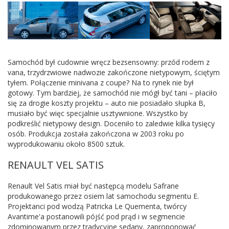
Samochód był cudownie wręcz bezsensowny: przód rodem z
vana, trzydrzwiowe nadwozie zakończone nietypowym, ściętym
tyłem. Połączenie minivana z coupe? Na to rynek nie był
gotowy. Tym bardziej, że samochód nie mógł być tani – płaciło
się za drogie koszty projektu – auto nie posiadało słupka B,
musiało być więc specjalnie usztywnione. Wszystko by
podkreślić nietypowy design. Doceniło to zaledwie kilka tysięcy
osób. Produkcja została zakończona w 2003 roku po
wyprodukowaniu około 8500 sztuk.
RENAULT VEL SATIS
Renault Vel Satis miał być następcą modelu Safrane
produkowanego przez osiem lat samochodu segmentu E.
Projektanci pod wodzą Patricka Le Quementa, twórcy
Avantime'a postanowili pójść pod prąd i w segmencie
zdominowanym przez tradycyjne sedany, zaproponować