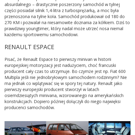
absurdalnego – drastycznie poszerzony samochód w tylnej
części posiadał silnik 1,4-litra z turbosprężarką, a moc była
przenoszona na tylne koła. Samochód produkował od 180 do
270 KM i pozwalał na niesamowite doznania za kółkiem. Dziś to
prawdziwy youngtimer, który nadal może utrzeć nosa niemal
każdemu sportowemu samochodowi.
RENAULT ESPACE
Pisać, że Renault Espace to pierwszy minivan w historii
europejskiej motoryzacji jest nadużyciem, choć francuski
producent cały czas to utrzymuje. Bo czymże jest np. Fiat 600
Multipla jeśli nie jednobryłowym samochodem rodzinnym? Nie
ma jednak co wplątywać się w spory tej natury. Renault jako
pierwszy europejski producent stworzył w latach
osiemdziesiątych minivana, wzorowanego na amerykańskich
konstrukcjach. Dopiero później dołączyli do niego najwięksi
producenci samochodów.