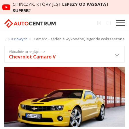
CHIŃCZYK, KTÓRY JEST
LEPSZY OD PASSATA I
SUPERB
?
esty aut nowych
Camaro - zadanie wykonane, legenda wskrzeszona
Aktualnie przeglądasz
Chevrolet Camaro V