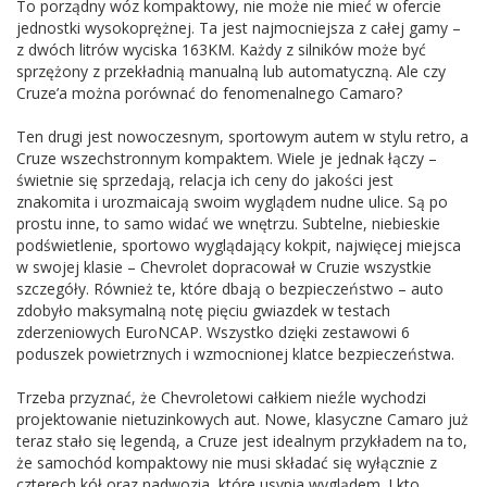
To porządny wóz kompaktowy, nie może nie mieć w ofercie
jednostki wysokoprężnej. Ta jest najmocniejsza z całej gamy –
z dwóch litrów wyciska 163KM. Każdy z silników może być
sprzężony z przekładnią manualną lub automatyczną. Ale czy
Cruze’a można porównać do fenomenalnego Camaro?
Ten drugi jest nowoczesnym, sportowym autem w stylu retro, a
Cruze wszechstronnym kompaktem. Wiele je jednak łączy –
świetnie się sprzedają, relacja ich ceny do jakości jest
znakomita i urozmaicają swoim wyglądem nudne ulice. Są po
prostu inne, to samo widać we wnętrzu. Subtelne, niebieskie
podświetlenie, sportowo wyglądający kokpit, najwięcej miejsca
w swojej klasie – Chevrolet dopracował w Cruzie wszystkie
szczegóły. Również te, które dbają o bezpieczeństwo – auto
zdobyło maksymalną notę pięciu gwiazdek w testach
zderzeniowych EuroNCAP. Wszystko dzięki zestawowi 6
poduszek powietrznych i wzmocnionej klatce bezpieczeństwa.
Trzeba przyznać, że Chevroletowi całkiem nieźle wychodzi
projektowanie nietuzinkowych aut. Nowe, klasyczne Camaro już
teraz stało się legendą, a Cruze jest idealnym przykładem na to,
że samochód kompaktowy nie musi składać się wyłącznie z
czterech kół oraz nadwozia, które usypia wyglądem. I kto