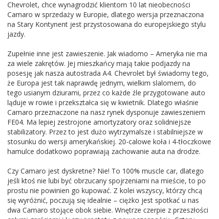
Chevrolet, chce wynagrodzić klientom 10 lat nieobecności
Camaro w sprzedaży w Europie, dlatego wersja przeznaczona
na Stary Kontynent jest przystosowana do europejskiego stylu
jazdy.
Zupełnie inne jest zawieszenie. Jak wiadomo – Ameryka nie ma
za wiele zakrętów. Jej mieszkańcy mają takie podjazdy na
posesję jak nasza autostrada A4. Chevrolet był świadomy tego,
że Europa jest tak naprawdę jednym, wielkim slalomem, do
tego usianym dziurami, przez co każde źle przygotowane auto
ląduje w rowie i przekształca się w kwietnik. Dlatego właśnie
Camaro przeznaczone na nasz rynek dysponuje zawieszeniem
FE04. Ma lepiej zestrojone amortyzatory oraz solidniejsze
stabilizatory. Przez to jest dużo wytrzymalsze i stabilniejsze w
stosunku do wersji amerykańskiej. 20-calowe koła i 4-tłoczkowe
hamulce dodatkowo poprawiają zachowanie auta na drodze.
Czy Camaro jest dyskretne? Nie! To 100% muscle car, dlatego
jeśli ktoś nie lubi być obrzucany spojrzeniami na mieście, to po
prostu nie powinien go kupować. Z kolei wszyscy, którzy chcą
się wyróżnić, poczują się idealnie – ciężko jest spotkać u nas
dwa Camaro stojące obok siebie. Wnętrze czerpie z przeszłości