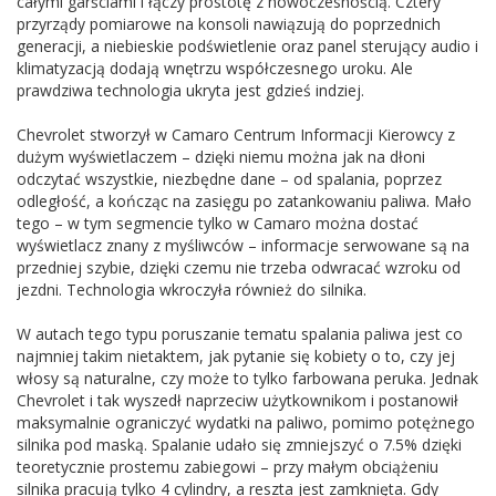
całymi garściami i łączy prostotę z nowoczesnością. Cztery
przyrządy pomiarowe na konsoli nawiązują do poprzednich
generacji, a niebieskie podświetlenie oraz panel sterujący audio i
klimatyzacją dodają wnętrzu współczesnego uroku. Ale
prawdziwa technologia ukryta jest gdzieś indziej.
Chevrolet stworzył w Camaro Centrum Informacji Kierowcy z
dużym wyświetlaczem – dzięki niemu można jak na dłoni
odczytać wszystkie, niezbędne dane – od spalania, poprzez
odległość, a kończąc na zasięgu po zatankowaniu paliwa. Mało
tego – w tym segmencie tylko w Camaro można dostać
wyświetlacz znany z myśliwców – informacje serwowane są na
przedniej szybie, dzięki czemu nie trzeba odwracać wzroku od
jezdni. Technologia wkroczyła również do silnika.
W autach tego typu poruszanie tematu spalania paliwa jest co
najmniej takim nietaktem, jak pytanie się kobiety o to, czy jej
włosy są naturalne, czy może to tylko farbowana peruka. Jednak
Chevrolet i tak wyszedł naprzeciw użytkownikom i postanowił
maksymalnie ograniczyć wydatki na paliwo, pomimo potężnego
silnika pod maską. Spalanie udało się zmniejszyć o 7.5% dzięki
teoretycznie prostemu zabiegowi – przy małym obciążeniu
silnika pracują tylko 4 cylindry, a reszta jest zamknięta. Gdy