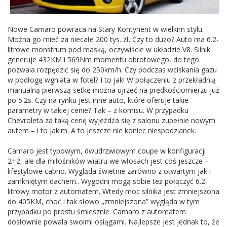
Nowe Camaro powraca na Stary Kontynent w wielkim stylu.
Można go mieć za niecałe 200 tys. zł. Czy to dużo? Auto ma 6.2-
litrowe monstrum pod maską, oczywiście w układzie V8. Silnik
generuje 432KM i 569Nm momentu obrotowego, do tego
pozwala rozpędzić się do 250km/h. Czy podczas wciskania gazu
w podłogę wgniata w fotel? I to jak! W połączeniu z przekładnią
manualną pierwszą setkę można ujrzeć na prędkościomierzu już
po 5.2s. Czy na rynku jest inne auto, które oferuje takie
parametry w takiej cenie? Tak – z komisu. W przypadku
Chevroleta za taką cenę wyjeżdża się z salonu zupełnie nowym
autem – i to jakim. A to jeszcze nie koniec niespodzianek.
Camaro jest typowym, dwudrzwiowym coupe w konfiguracji
2+2, ale dla miłośników wiatru we włosach jest coś jeszcze –
lifestylowe cabrio. Wygląda świetnie zarówno z otwartym jak i
zamkniętym dachem.. Wygodni mogą sobie też połączyć 6.2-
litrowy motor z automatem. Wtedy moc silnika jest zmniejszona
do 405KM, choć i tak słowo „zmniejszona” wygląda w tym
przypadku po prostu śmiesznie. Camaro z automatem
dosłownie powala swoimi osiągami. Najlepsze jest jednak to, że