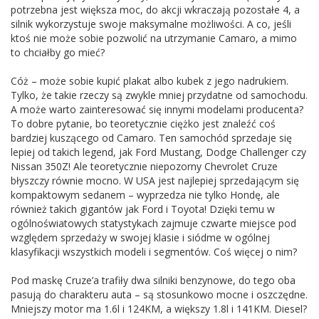
potrzebna jest większa moc, do akcji wkraczają pozostałe 4, a
silnik wykorzystuje swoje maksymalne możliwości. A co, jeśli
ktoś nie może sobie pozwolić na utrzymanie Camaro, a mimo
to chciałby go mieć?
Cóż – może sobie kupić plakat albo kubek z jego nadrukiem.
Tylko, że takie rzeczy są zwykle mniej przydatne od samochodu.
A może warto zainteresować się innymi modelami producenta?
To dobre pytanie, bo teoretycznie ciężko jest znaleźć coś
bardziej kuszącego od Camaro. Ten samochód sprzedaje się
lepiej od takich legend, jak Ford Mustang, Dodge Challenger czy
Nissan 350Z! Ale teoretycznie niepozorny Chevrolet Cruze
błyszczy równie mocno. W USA jest najlepiej sprzedającym się
kompaktowym sedanem – wyprzedza nie tylko Hondę, ale
również takich gigantów jak Ford i Toyota! Dzięki temu w
ogólnoświatowych statystykach zajmuje czwarte miejsce pod
względem sprzedaży w swojej klasie i siódme w ogólnej
klasyfikacji wszystkich modeli i segmentów. Coś więcej o nim?
Pod maskę Cruze’a trafiły dwa silniki benzynowe, do tego oba
pasują do charakteru auta – są stosunkowo mocne i oszczędne.
Mniejszy motor ma 1.6l i 124KM, a większy 1.8l i 141KM. Diesel?