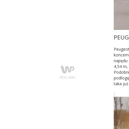
PEUG
Peugeot 
koncern
napędu 
4,54 m, 
Podobni
podłogę,
taka już