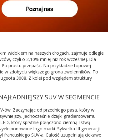
kim widokiem na naszych drogach, zajmuje odległe
ów, czyli o 2,10% mniej niż rok wcześniej. Dla
.. Po prostu przepaść. Na przykładzie topowej
dzie w zdobyciu większego grona zwolenników. To
ugeota 3008. Z kolei pod względem struktury
 NAJŁADNIEJSZY SUV W SEGMENCIE
V-ów. Zaczynając od przedniego pasa, który w
esywniejszy. Jednocześnie dzięki gradientowemu
 LED, który sprytnie połączono ciemną listwą
wyeksponowane logo marki. Sylwetka III generacji
l francuskiego SUV-a. Całość uzupełniają ciekawe