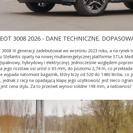
EOT 3008 2026 - DANE TECHNICZNE. DOPAS
3008 III generacji zadebiutował we wrześniu 2023 roku, a na rynek t
u Stellantis oparty na nowej multienergetycznej platformie STLA M
(spalinowy, hybrydowy i elektryczny). Jednocześnie względem poprzedn
a jego rozstaw osi urósł o 65 mm, do poziomu 2,74 m, co przekłada s
e wypada natomiast bagażnik, który liczy od 520 do 1480 litrów, co 
 jednak z racji na opadającą klapę jego użytkowość jest nieco ogran
 jest cena stylu. Za to prześwit wynosi solidne 198 mm, a ładowność