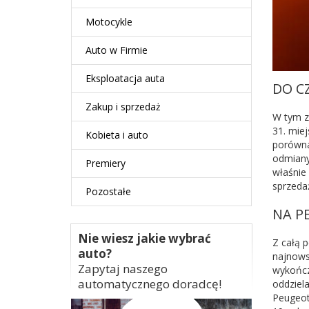
Motocykle
Auto w Firmie
Eksploatacja auta
DO C
Zakup i sprzedaż
W tym z
31. mie
Kobieta i auto
porównan
odmiany
Premiery
właśnie
sprzeda
Pozostałe
NA P
Nie wiesz jakie wybrać
Z całą 
auto?
najnows
Zapytaj naszego
wykończ
automatycznego doradcę!
oddziel
Peugeot