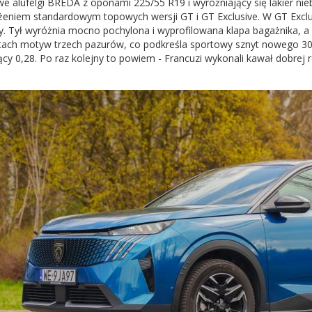
e alufelgi BREDA z oponami 225/55 R19 i wyróżniający się lakier nieb
eniem standardowym topowych wersji GT i GT Exclusive. W GT Exclusi
. Tył wyróżnia mocno pochylona i wyprofilowana klapa bagażnika,
ach motyw trzech pazurów, co podkreśla sportowy sznyt nowego 300
cy 0,28. Po raz kolejny to powiem - Francuzi wykonali kawał dobrej 