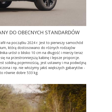
OWANY DO OBECNYCH STANDARDÓW
rafił na początku 2024 r. Jest to pierwszy samochód
edium, którą dostosowano do różnych rodzajów
ika urósł o blisko 10 cm na długość i mierzy teraz
ię na przestronniejszą kabinę i lepsze proporcje.
jest solidną pojemnością, jest ustawny i ma podwójną
iczona i np. nie włożymy jakiś większych gabarytów -
 to równie dobre 533 kg.