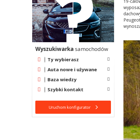
19-calow
wyposaż
dachowy
Peugeot
wynoszą
Wyszukiwarka
samochodów
Ty wybierasz
Auta nowe i używane
Baza wiedzy
Szybki kontakt
Uruchom konfigurator