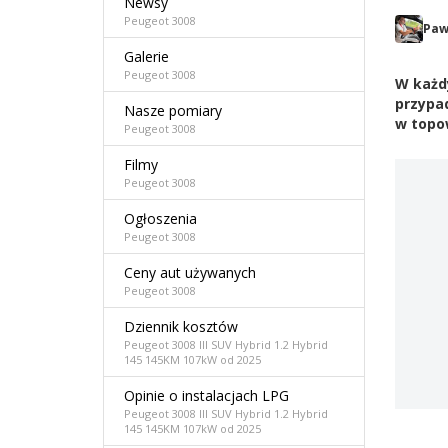
Newsy
Peugeot 3008
Paw
Galerie
Peugeot 3008
W każdy
przypa
Nasze pomiary
w topow
Peugeot 3008
Filmy
Peugeot 3008
Ogłoszenia
Peugeot 3008
Ceny aut używanych
Peugeot 3008
Dziennik kosztów
Peugeot 3008 III SUV Hybrid 1.2 Hybrid
145 145KM 107kW od 2025
Opinie o instalacjach LPG
Peugeot 3008 III SUV Hybrid 1.2 Hybrid
145 145KM 107kW od 2025