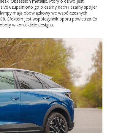
ieski Obsession metallic, który o dziwo jest
ve uzupełniono go o czarny dach i czarny spojler
 a lampy mają obowiązkowy we współczesnych
8. Efektem jest współczynnik oporu powietrza Cx
roboty w kontekście designu.