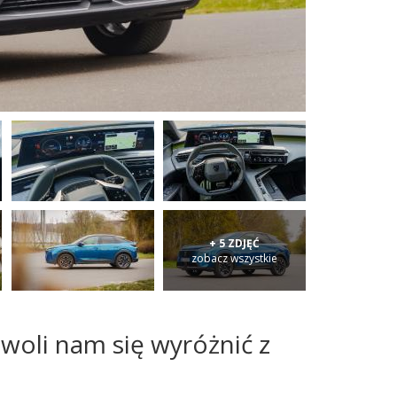
+ 5 ZDJĘĆ
zobacz wszystkie
woli nam się wyróżnić z