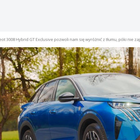
ot 3008 Hybrid GT Exclusive pozwoli nam się wyróżnić z tłumu, póki nie 