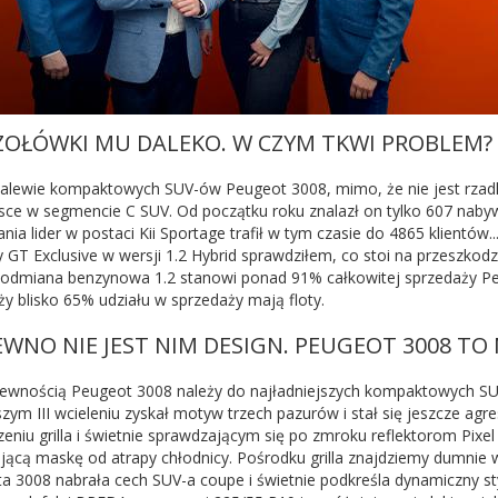
ZOŁÓWKI MU DALEKO. W CZYM TKWI PROBLEM?
alewie kompaktowych SUV-ów Peugeot 3008, mimo, że nie jest rzad
jsce w segmencie C SUV. Od początku roku znalazł on tylko 607 nabywc
ia lider w postaci Kii Sportage trafił w tym czasie do 4865 klientów.
 GT Exclusive w wersji 1.2 Hybrid sprawdziłem, co stoi na przeszko
 odmiana benzynowa 1.2 stanowi ponad 91% całkowitej sprzedaży Pe
ży blisko 65% udziału w sprzedaży mają floty.
EWNO NIE JEST NIM DESIGN. PEUGEOT 3008 TO
pewnością Peugeot 3008 należy do najładniejszych kompaktowych SU
zym III wcieleniu zyskał motyw trzech pazurów i stał się jeszcze agr
eniu grilla i świetnie sprawdzającym się po zmroku reflektorom Pixel
ającą maskę od atrapy chłodnicy. Pośrodku grilla znajdziemy dumnie 
a 3008 nabrała cech SUV-a coupe i świetnie podkreśla dynamiczny sty