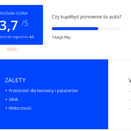
OGÓLNA OCENA
Czy kupiłbyś ponownie to auto?
3,7
/5
dnia dla segmentu
4,2
TAK(67%)
ZALETY
+ Przestrzeń dla kierowcy i pasażerów
-
+ Silnik
-
+ Widoczność
-