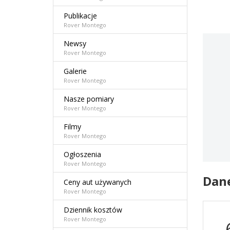
Publikacje
Rover Montego
Newsy
Rover Montego
Galerie
Rover Montego
Nasze pomiary
Rover Montego
Filmy
Rover Montego
Ogłoszenia
Rover Montego
Dan
Ceny aut używanych
Rover Montego
Dziennik kosztów
Rover Montego