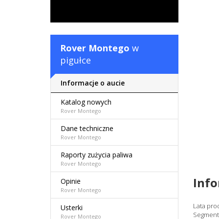
Rover Montego
w
pigułce
Informacje o aucie
Katalog nowych
Rover Montego
Dane techniczne
Rover Montego
Raporty zużycia paliwa
Rover Montego
Inf
Opinie
Rover Montego
Lata pro
Usterki
Segment
Rover Montego