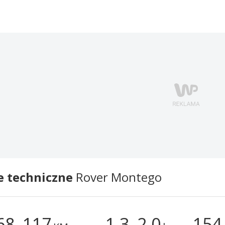
e techniczne
Rover Montego
68–117
1,3–2,0
154