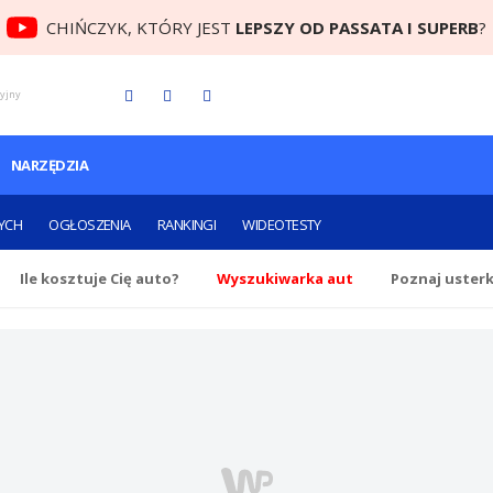
CHIŃCZYK, KTÓRY JEST
LEPSZY OD PASSATA I SUPERB
?
cyjny
NARZĘDZIA
YCH
OGŁOSZENIA
RANKINGI
WIDEOTESTY
Ile
kosztuje Cię
auto?
Wyszukiwarka aut
Poznaj uster