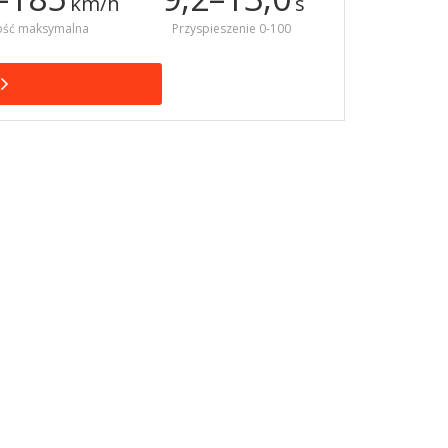
km/h
s
ość maksymalna
Przyspieszenie 0-100