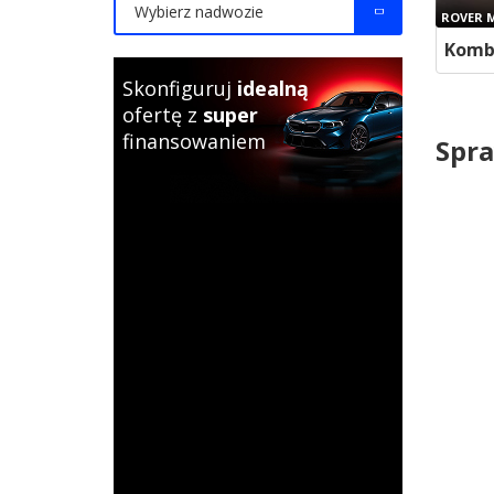
Wybierz nadwozie
ROVER 
Kombi
Skonfiguruj
idealną
ofertę z
super
finansowaniem
Spra