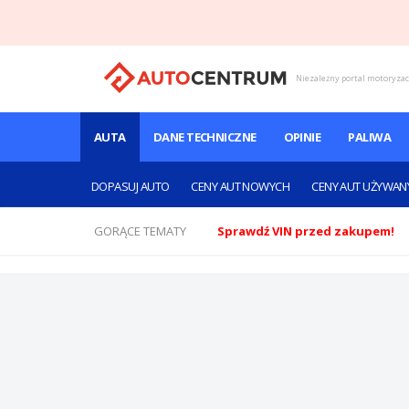
Niezależny portal motoryza
AUTA
DANE TECHNICZNE
OPINIE
PALIWA
DOPASUJ AUTO
CENY AUT NOWYCH
CENY AUT UŻYWAN
GORĄCE TEMATY
Sprawdź VIN przed zakupem!