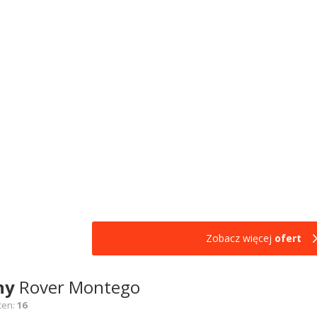
Zobacz więcej
ofert
ny
Rover Montego
cen:
16