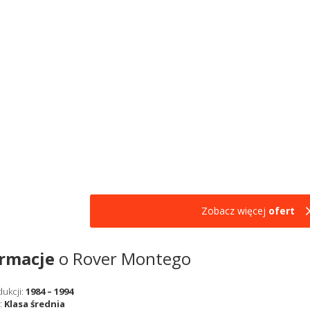
Zobacz więcej
ofert
ormacje
o Rover Montego
dukcji:
1984 – 1994
:
Klasa średnia