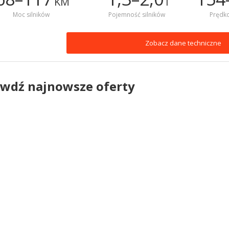
KM
l
Moc silników
Pojemność silników
Prędk
Zobacz dane techniczne
wdź najnowsze oferty