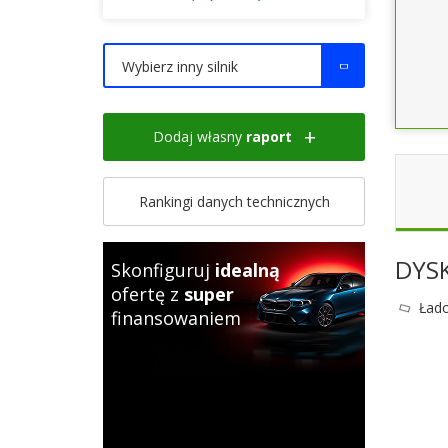
Wybierz inny silnik
Dodaj własny
raport
Rankingi danych technicznych
DYS
Skonfiguruj
idealną
ofertę z
super
Łado
finansowaniem