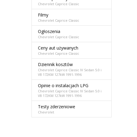
Chevrolet Caprice Classic
Filmy
Chevrolet Caprice Classic
Ogłoszenia
Chevrolet Caprice Classic
Ceny aut używanych
Chevrolet Caprice Classic
Dziennik kosztów
Chevrolet Caprice Classic IV Sedan 5.0 i
V8 172KM 127kW 1991-1996
Opinie o instalacjach LPG
Chevrolet Caprice Classic IV Sedan 5.0 i
V8 172KM 127kW 1991-1996
Testy zderzeniowe
Chevrolet