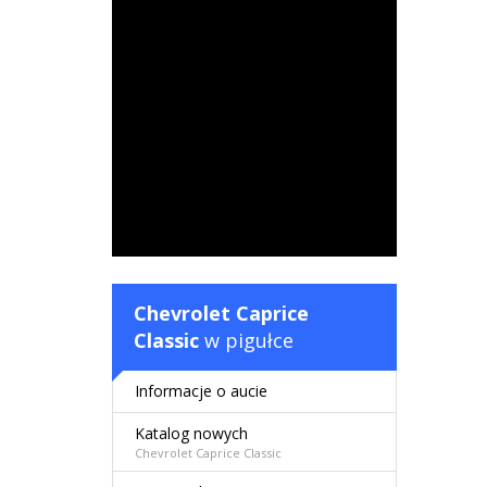
Chevrolet Caprice
Classic
w pigułce
Informacje o aucie
Katalog nowych
Chevrolet Caprice Classic