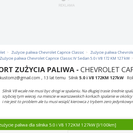
let
Zużycie paliwa Chevrolet Caprice Classic
Zużycie paliwa Chevrole
Zużycie paliwa Chevrolet Caprice Classic IV Sedan 5.0 i V8 172 KM 127 kW
ORT ZUŻYCIA PALIWA -
CHEVROLET CAP
ykustomz@gmail.com
,
13 lat temu
Silnik
5.0 i V8 172KM 127kW
Ro
Silnik V8 wcale nie musi byc drogi w spalaniu. Na długiej trasie średnie sp
szybciej tym wiecej. na miescie w warszawskich korkach spalanie w okolicy 
i nie jest to problem ale tu musi wsiąść kierowca z trybem zero jedynkowy
zużycie paliwa dla silnika 5.0 i V8 172KM 127kW
[l/100km]