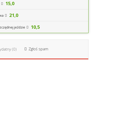
15,0
21,0
iwa
10,5
zczędnej jeździe
Zgłoś spam
datny (
0
)