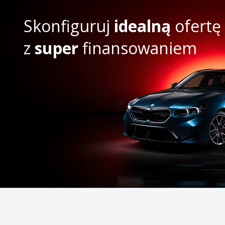
Skonfiguruj
idealną
ofertę
z
super
finansowaniem