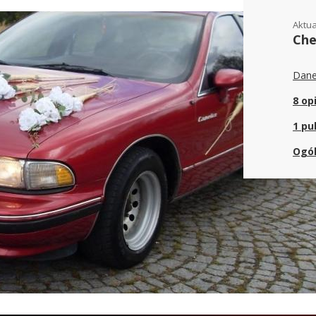
Aktua
Che
Dane
8 opi
1 pu
Ogól