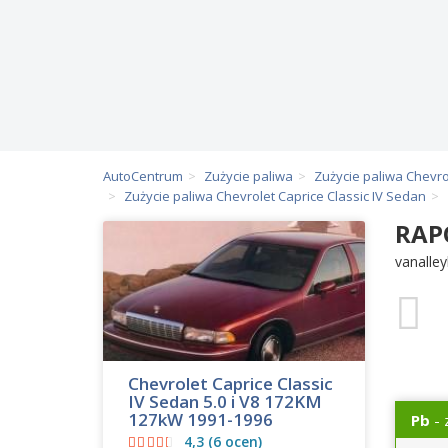
AutoCentrum
Zużycie paliwa
Zużycie paliwa Chevro
Zużycie paliwa Chevrolet Caprice Classic IV Sedan
RAP
vanalle
Chevrolet Caprice Classic
IV Sedan 5.0 i V8 172KM
127kW 1991-1996
Pb
- 
4,3 (6 ocen)