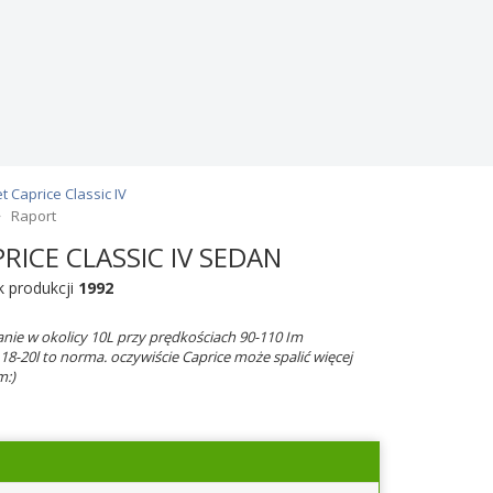
t Caprice Classic IV
Raport
RICE CLASSIC IV SEDAN
k produkcji
1992
alanie w okolicy 10L przy prędkościach 90-110 Im
18-20l to norma. oczywiście Caprice może spalić więcej
m:)