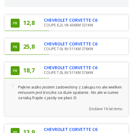
CHEVROLET CORVETTE C6
12,8
PB
COUPE 6.2L V8 436KM 321KW
CHEVROLET CORVETTE C6
25,8
PB
COUPE 7.0L 8V 511KM 376KW
CHEVROLET CORVETTE C6
18,7
PB
COUPE 7.0L 8V 511KM 376KW
Piękne autko jestem zadowolony z zakupu no ale wielkim
minusem jest troszke za duże spalanie . No ale w sumie
za taką frajde z jazdy sie płaci :D
Dodane
16 lat temu
CHEVROLET CORVETTE C6
13,9
PB