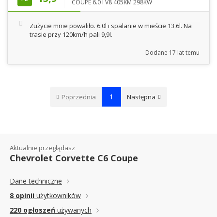
COUPE 6.0 I V8 405KM 298KW
Zużycie mnie powaliło. 6.0l i spalanie w mieście 13.6l. Na
trasie przy 120km/h pali 9,9l.
Dodane
17 lat temu
1
Poprzednia
Następna
Aktualnie przeglądasz
Chevrolet Corvette C6 Coupe
Dane techniczne
8 opinii
użytkowników
220 ogłoszeń
używanych