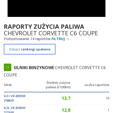
RAPORTY ZUŻYCIA PALIWA
CHEVROLET CORVETTE C6 COUPE
Podsumowanie 14 raportów
FILTRUJ
Zobacz
rankingi spalania
SILNIKI BENZYNOWE
CHEVROLET CORVETTE C6
PB
COUPE
Średnie zużycie
Silnik
Liczba raportów
paliwa (l/100km)
6.0 i V8 405KM
13,7
10
298kW
6.2L V8 436KM
12,8
1
321kW