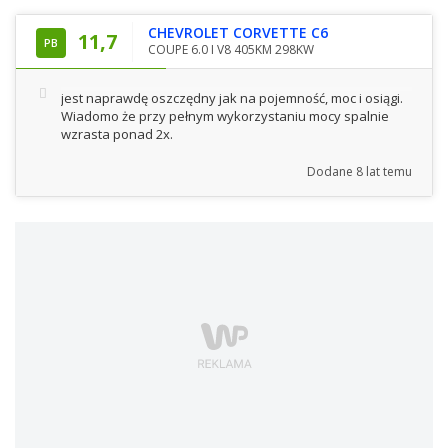
CHEVROLET CORVETTE C6
11,7
PB
COUPE 6.0 I V8 405KM 298KW
jest naprawdę oszczędny jak na pojemność, moc i osiągi.
Wiadomo że przy pełnym wykorzystaniu mocy spalnie
wzrasta ponad 2x.
Dodane
8 lat temu