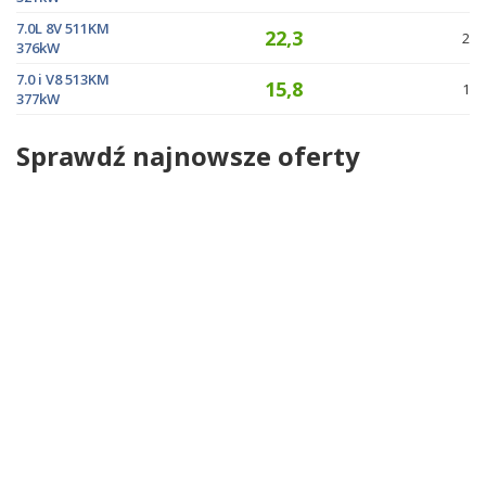
7.0L 8V 511KM
22,3
2
376kW
7.0 i V8 513KM
15,8
1
377kW
Sprawdź najnowsze oferty