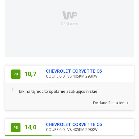
CHEVROLET CORVETTE C6
10,7
PB
COUPE 6.0 I V8 405KM 298KW
Jak na tą moc to spalanie szokująco niskie
Dodane
2 lata temu
CHEVROLET CORVETTE C6
14,0
PB
COUPE 6.0 I V8 405KM 298KW