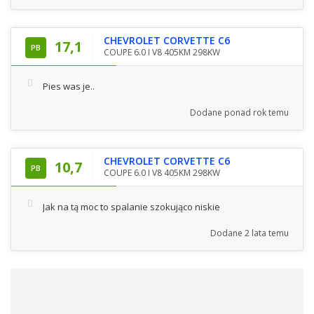
CHEVROLET CORVETTE C6
17,1
PB
COUPE 6.0 I V8 405KM 298KW
Pies was je..
Dodane
ponad rok temu
CHEVROLET CORVETTE C6
10,7
PB
COUPE 6.0 I V8 405KM 298KW
Jak na tą moc to spalanie szokująco niskie
Dodane
2 lata temu