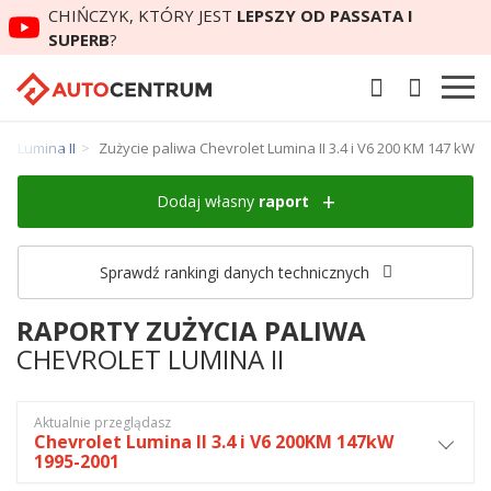
CHIŃCZYK, KTÓRY JEST
LEPSZY OD PASSATA I
SUPERB
?
et Lumina II
Zużycie paliwa Chevrolet Lumina II 3.4 i V6 200 KM 147 kW
Dodaj własny
raport
Sprawdź rankingi danych technicznych
RAPORTY ZUŻYCIA PALIWA
CHEVROLET LUMINA II
Aktualnie przeglądasz
Chevrolet Lumina II 3.4 i V6 200KM 147kW
1995-2001